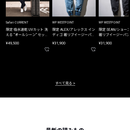
Safari CURRENT
WP WESTPOINT
WP WESTPOINT
限定 吸水速乾 UVカット 洗
限定 ALEX/アレックス イン
限定 SEAN/ショー
える "オールシーン" セット
ディゴ 裾リブイージーパン
裾リブイージーパン
アップ
ツ
¥49,500
¥31,900
¥31,900
すべて見る