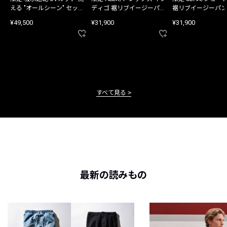
える "オールシーン" セット
ディゴ 裾リブイージーパン
裾リブイージーパン
アップ
ツ
¥49,500
¥31,900
¥31,900
すべて見る
最新の読みもの