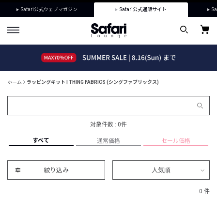
Safari公式ウェブマガジン
Safari公式通販サイト
Sa
ホーム
ラッピングキット | THING FABRICS (シングファブリックス)
対象件数 : 0件
すべて
通常価格
セール価格
絞り込み
人気順
0 件