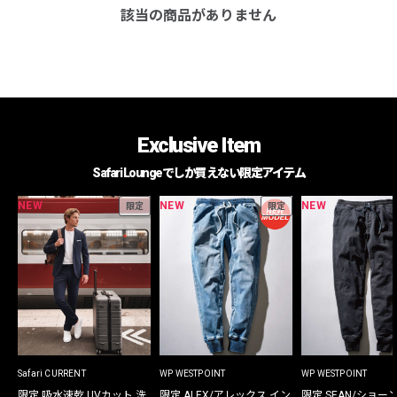
該当の商品がありません
Exclusive Item
Safari Loungeでしか買えない限定アイテム
NEW
NEW
NEW
限定
限定
Safari CURRENT
WP WESTPOINT
WP WESTPOINT
限定 吸水速乾 UVカット 洗
限定 ALEX/アレックス イン
限定 SEAN/ショー