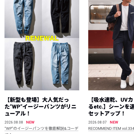
【新型も登場】大人気だっ
【吸水速乾、UV
た”WP”イージーパンツがリニ
るetc.】シーン
ューアル！
セットアップ！
NEW
NEW
2026.08.08
2026.08.07
“WP”のイージーパンツを徹底解説&コーデ
RECOMMEND ITEM vol.33