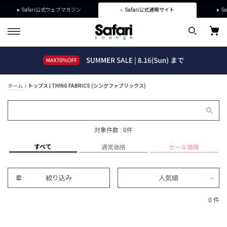
Safari公式ウェブマガジン
Safari公式通販サイト
Sa
ホーム
トップス | THING FABRICS (シングファブリックス)
対象件数 : 0件
すべて
通常価格
セール価格
絞り込み
人気順
0 件