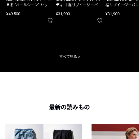
える "オールシーン" セット
ディゴ 裾リブイージーパン
裾リブイージーパン
アップ
ツ
¥49,500
¥31,900
¥31,900
すべて見る
最新の読みもの