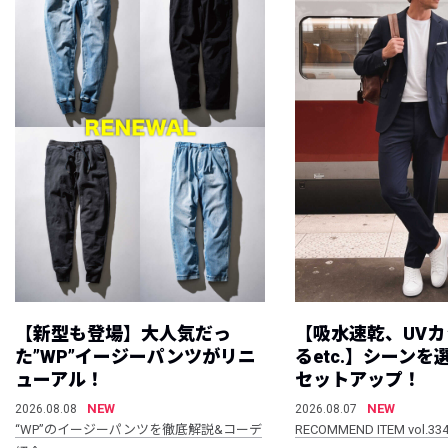
【新型も登場】大人気だっ
【吸水速乾、UV
た”WP”イージーパンツがリニ
るetc.】シーン
ューアル！
セットアップ！
NEW
NEW
2026.08.08
2026.08.07
“WP”のイージーパンツを徹底解説&コーデ
RECOMMEND ITEM vol.33