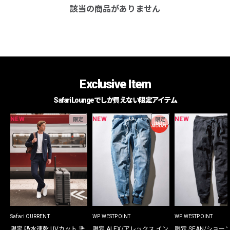
該当の商品がありません
Exclusive Item
Safari Loungeでしか買えない限定アイテム
NEW
NEW
NEW
限定
限定
Safari CURRENT
WP WESTPOINT
WP WESTPOINT
限定 吸水速乾 UVカット 洗
限定 ALEX/アレックス イン
限定 SEAN/ショー