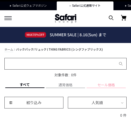
Safari公式ウェブマガジン
Safari公式通販サイト
Sa
ホーム
バックパック/リュック | THING FABRICS (シングファブリックス)
対象件数 : 0件
すべて
通常価格
セール価格
絞り込み
人気順
0 件