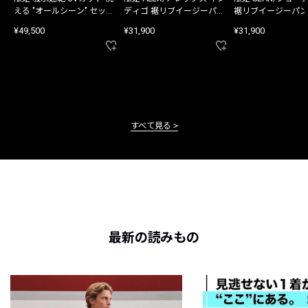
える "オールシーン" セット
ディゴ 裾リブイージーパン
裾リブイージーパン
アップ
ツ
¥49,500
¥31,900
¥31,900
すべて見る
最新の読みもの