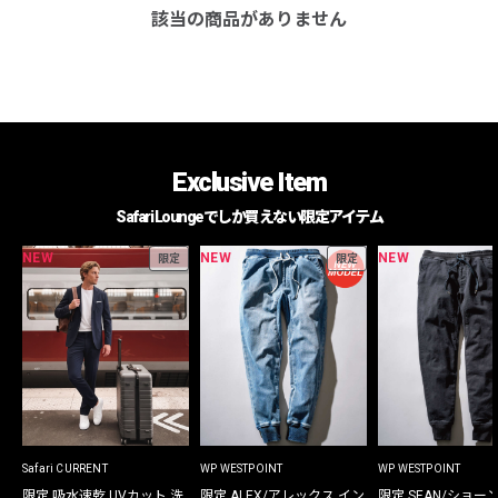
該当の商品がありません
Exclusive Item
Safari Loungeでしか買えない限定アイテム
NEW
NEW
NEW
限定
限定
Safari CURRENT
WP WESTPOINT
WP WESTPOINT
限定 吸水速乾 UVカット 洗
限定 ALEX/アレックス イン
限定 SEAN/ショー