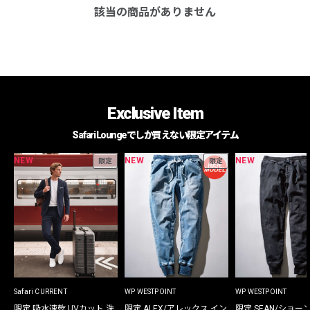
該当の商品がありません
Exclusive Item
Safari Loungeでしか買えない限定アイテム
NEW
NEW
NEW
限定
限定
Safari CURRENT
WP WESTPOINT
WP WESTPOINT
限定 吸水速乾 UVカット 洗
限定 ALEX/アレックス イン
限定 SEAN/ショー