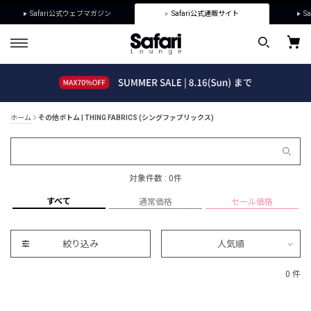
Safari公式ウェブマガジン
Safari公式通販サイト
Sa
ホーム
その他ボトム | THING FABRICS (シングファブリックス)
対象件数 : 0件
すべて
通常価格
セール価格
絞り込み
人気順
0 件