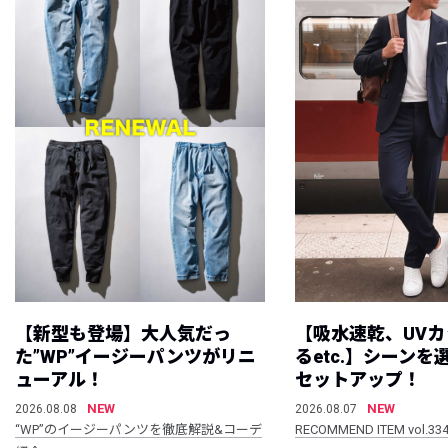
【新型も登場】大人気だっ
【吸水速乾、UV
た”WP”イージーパンツがリニ
るetc.】シーン
ューアル！
セットアップ！
NEW
NEW
2026.08.08
2026.08.07
“WP”のイージーパンツを徹底解説&コーデ
RECOMMEND ITEM vol.33