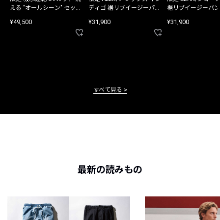
える "オールシーン" セット
ディゴ 裾リブイージーパン
裾リブイージーパン
アップ
ツ
¥49,500
¥31,900
¥31,900
すべて見る
最新の読みもの