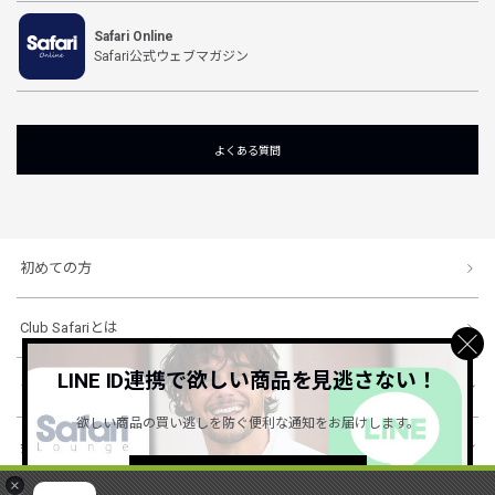
Safari Online
Safari公式ウェブマガジン
よくある質問
初めての方
Club Safariとは
LINE ID連携で欲しい商品を見逃さない！
ショッピングガイド
欲しい商品の買い逃しを防ぐ便利な通知をお届けします。
会社概要・規約
詳しくはこちら ＞
×