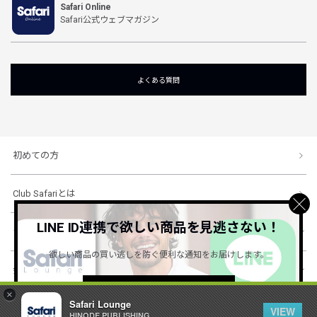
Safari Online
Safari公式ウェブマガジン
よくある質問
初めての方
Club Safariとは
LINE ID連携で欲しい商品を見逃さない！
ショッピングガイド
欲しい商品の買い逃しを防ぐ便利な通知をお届けします。
会社概要・規約
詳しくはこちら ＞
×
Safari Lounge
VIEW
HINODE PUBLISHING ..
© 1996-2026 HINODE PUBLISHING co., ltd. All Rights Reserved.