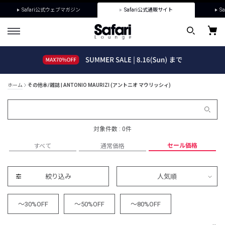
Safari公式ウェブマガジン
Safari公式通販サイト
Sa
ホーム
その他本/雑誌 | ANTONIO MAURIZI (アントニオ マウリッシィ)
対象件数 : 0件
セール価格
すべて
通常価格
絞り込み
人気順
～30%OFF
～50%OFF
～80%OFF