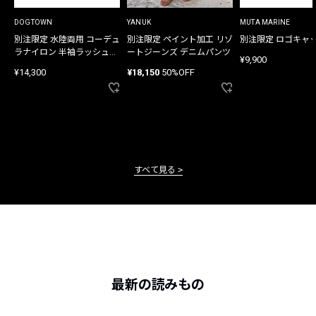
DOGTOWN
YANUK
MUTA MARINE
別注限定 水陸両用 コーデュ
別注限定 ペイント加工 リゾ
別注限定 ロゴキャ
ラナイロン 半袖ラッシュガ
ートジーンズ デニムパンツ
¥9,900
ード
¥14,300
¥18,150
50%OFF
すべて見る
最新の読みもの