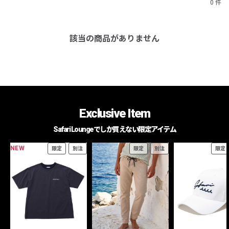
0 件
該当の商品がありません
Exclusive Item
Safari Loungeでしか買えない限定アイテム
NEW
限定
別注
限定
別注
限定