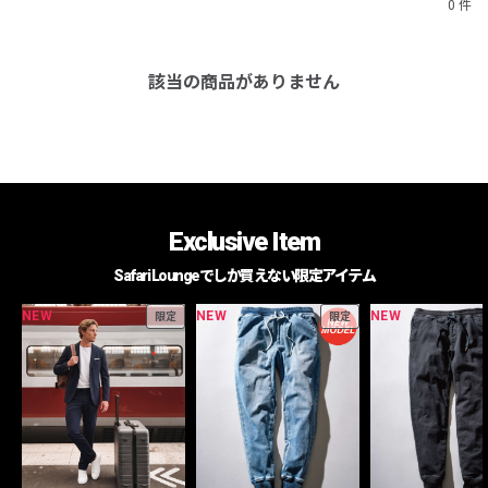
0 件
該当の商品がありません
Exclusive Item
Safari Loungeでしか買えない限定アイテム
NEW
NEW
NEW
限定
限定