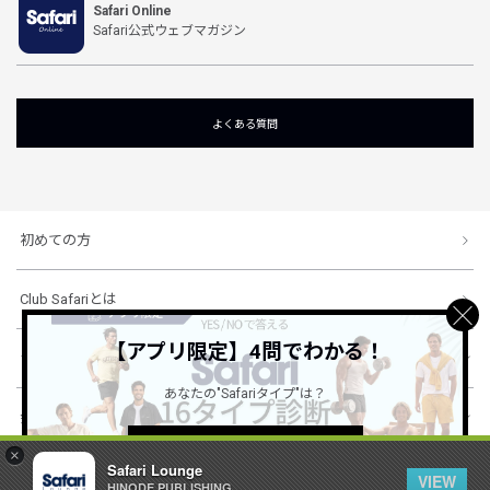
Safari Online
Safari公式ウェブマガジン
よくある質問
初めての方
Club Safariとは
【アプリ限定】4問でわかる！
ショッピングガイド
あなたの"Safariタイプ"は？
会社概要・規約
詳しくはこちら ＞
×
Safari Lounge
VIEW
HINODE PUBLISHING ..
© 1996-2026 HINODE PUBLISHING co., ltd. All Rights Reserved.