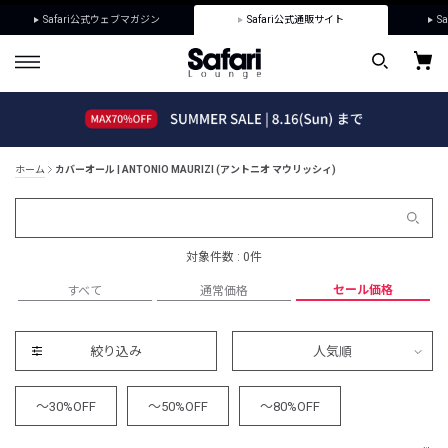
Safari公式ウェブマガジン
Safari公式通販サイト
Sa
ホーム
カバーオール | ANTONIO MAURIZI (アントニオ マウリッシィ)
対象件数 : 0件
セール価格
すべて
通常価格
絞り込み
人気順
～30%OFF
～50%OFF
～80%OFF