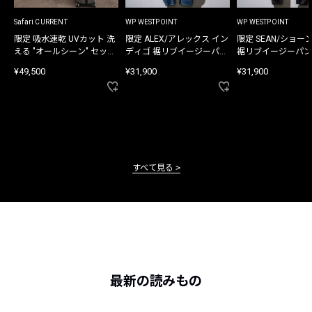
Safari CURRENT
WP WESTPOINT
WP WESTPOINT
限定 吸水速乾 UVカット 洗
限定 ALEX/アレックス イン
限定 SEAN/ショー
える "オールシーン" セット
ディゴ 裾リブイージーパン
裾リブイージーパン
アップ
ツ
¥49,500
¥31,900
¥31,900
すべて見る
最新の読みもの