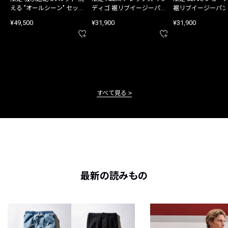
える "オールシーン" セット
ディゴ 裾リブイージーパン
裾リブイージーパン
アップ
ツ
¥49,500
¥31,900
¥31,900
すべて見る
最新の読みもの