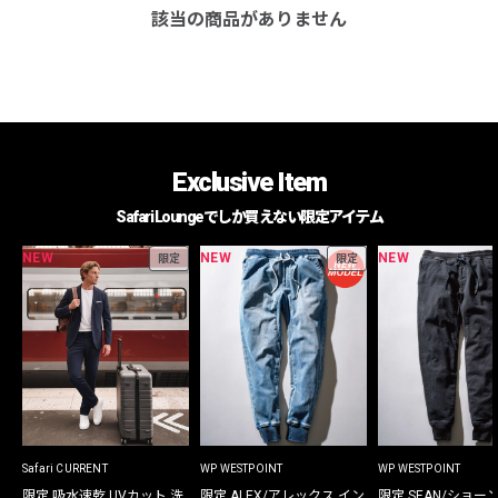
該当の商品がありません
Exclusive Item
Safari Loungeでしか買えない限定アイテム
NEW
NEW
NEW
限定
限定
Safari CURRENT
WP WESTPOINT
WP WESTPOINT
限定 吸水速乾 UVカット 洗
限定 ALEX/アレックス イン
限定 SEAN/ショー