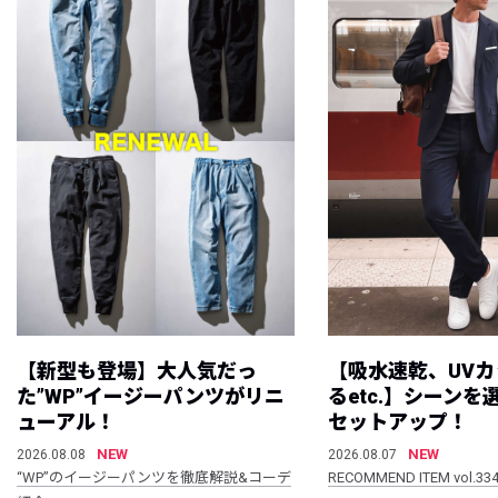
【新型も登場】大人気だっ
【吸水速乾、UV
た”WP”イージーパンツがリニ
るetc.】シーン
ューアル！
セットアップ！
NEW
NEW
2026.08.08
2026.08.07
“WP”のイージーパンツを徹底解説&コーデ
RECOMMEND ITEM vol.33