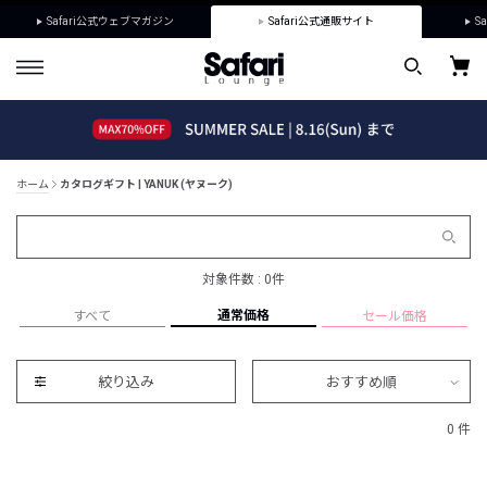
Safari公式ウェブマガジン
Safari公式通販サイト
Sa
ホーム
カタログギフト | YANUK (ヤヌーク)
対象件数 : 0件
通常価格
すべて
セール価格
絞り込み
おすすめ順
0 件