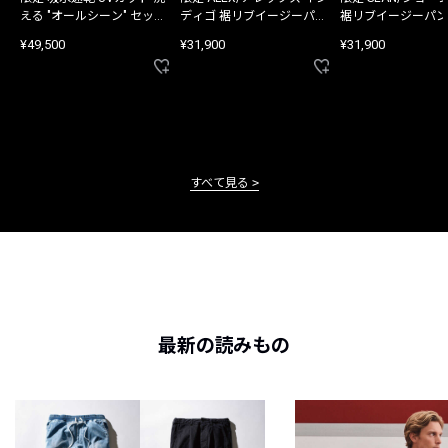
える "オールシーン" セット
ディゴ 裾リブイージーパン
裾リブイージーパン
アップ
ツ
¥49,500
¥31,900
¥31,900
すべて見る
最新の読みもの