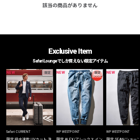
該当の商品がありません
Exclusive Item
Safari Loungeでしか買えない限定アイテム
NEW
NEW
NEW
限定
限定
Safari CURRENT
WP WESTPOINT
WP WESTPOINT
限定 吸水速乾 UVカット 洗
限定 ALEX/アレックス イン
限定 SEAN/ショー