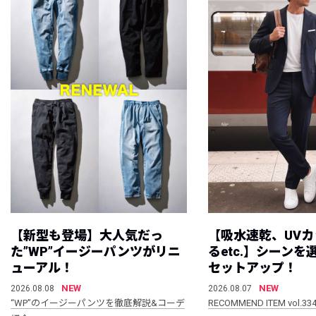
【新型も登場】大人気だっ
【吸水速乾、UV
た”WP”イージーパンツがリニ
るetc.】シーン
ューアル！
セットアップ！
NEW
NEW
2026.08.08
2026.08.07
“WP”のイージーパンツを徹底解説&コーデ
RECOMMEND ITEM vol.33