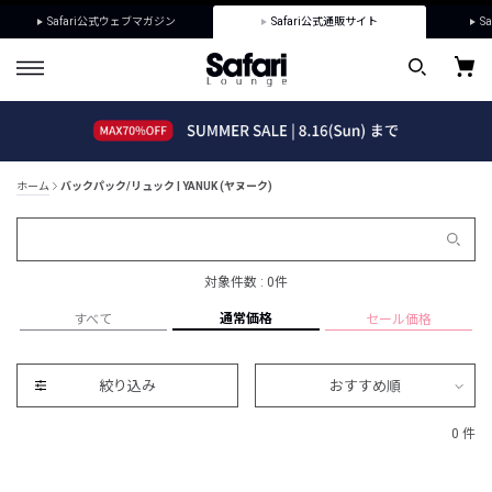
Safari公式ウェブマガジン
Safari公式通販サイト
Sa
ホーム
バックパック/リュック | YANUK (ヤヌーク)
対象件数 : 0件
通常価格
すべて
セール価格
絞り込み
おすすめ順
0 件