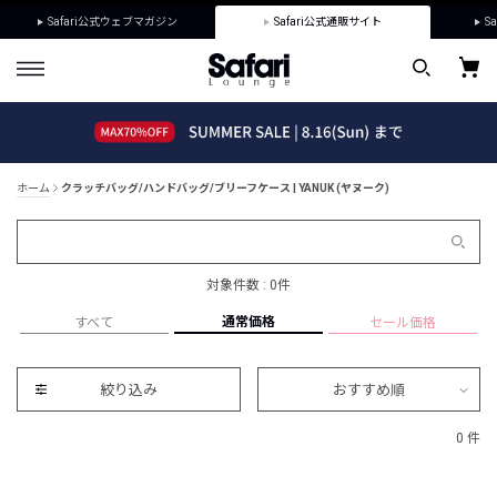
Safari公式ウェブマガジン
Safari公式通販サイト
Sa
ホーム
クラッチバッグ/ハンドバッグ/ブリーフケース | YANUK (ヤヌーク)
対象件数 : 0件
通常価格
すべて
セール価格
絞り込み
おすすめ順
0 件