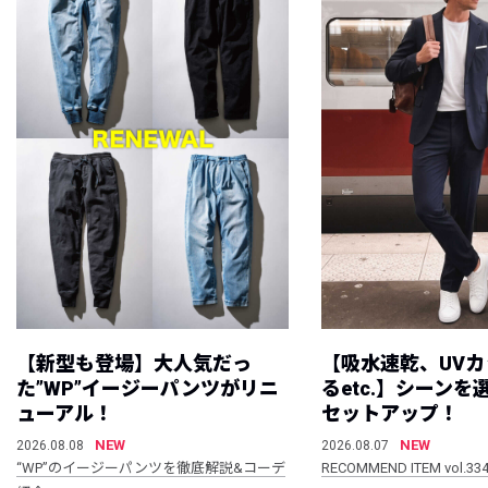
【新型も登場】大人気だっ
【吸水速乾、UV
た”WP”イージーパンツがリニ
るetc.】シーン
ューアル！
セットアップ！
NEW
NEW
2026.08.08
2026.08.07
“WP”のイージーパンツを徹底解説&コーデ
RECOMMEND ITEM vol.33