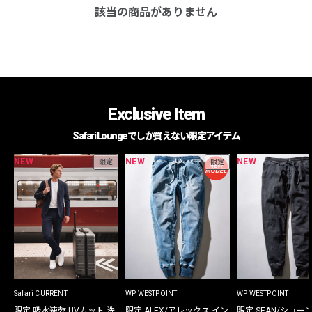
該当の商品がありません
Exclusive Item
Safari Loungeでしか買えない限定アイテム
NEW
NEW
NEW
限定
限定
Safari CURRENT
WP WESTPOINT
WP WESTPOINT
限定 吸水速乾 UVカット 洗
限定 ALEX/アレックス イン
限定 SEAN/ショー