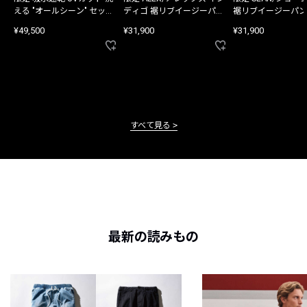
える "オールシーン" セット
ディゴ 裾リブイージーパン
裾リブイージーパン
アップ
ツ
¥49,500
¥31,900
¥31,900
すべて見る
最新の読みもの