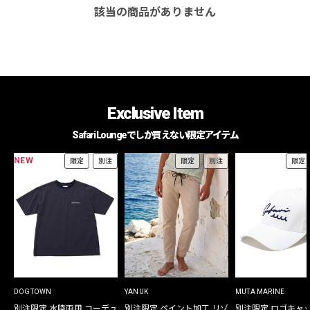
該当の商品がありません
Exclusive Item
Safari Loungeでしか買えない限定アイテム
NEW
限定
別注
限定
別注
限定
DOGTOWN
YANUK
MUTA MARINE
別注限定 水陸両用 コーデュ
別注限定 ペイント加工 リゾ
別注限定 ロゴキャ