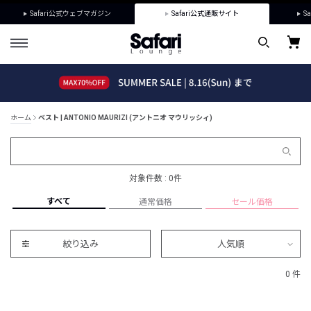
Safari公式ウェブマガジン
Safari公式通販サイト
Sa
ホーム
ベスト | ANTONIO MAURIZI (アントニオ マウリッシィ)
対象件数 : 0件
すべて
通常価格
セール価格
絞り込み
人気順
0 件