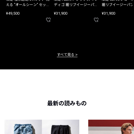
える "オールシーン" セット
ディゴ 裾リブイージーパン
裾リブイージーパン
アップ
ツ
¥49,500
¥31,900
¥31,900
すべて見る
最新の読みもの