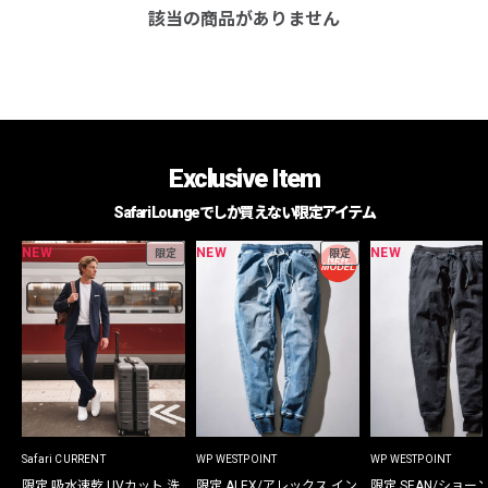
該当の商品がありません
Exclusive Item
Safari Loungeでしか買えない限定アイテム
NEW
NEW
NEW
限定
限定
Safari CURRENT
WP WESTPOINT
WP WESTPOINT
限定 吸水速乾 UVカット 洗
限定 ALEX/アレックス イン
限定 SEAN/ショー