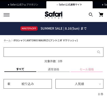
Safari公式ウェブマガジン
Safari公式通販サイト
Sa
ホーム
ポロシャツ | ANTONIO MAURIZI (アントニオ マウリッシィ)
対象件数 : 0件
すべて
通常価格
セール価格
絞り込み
人気順
0 件