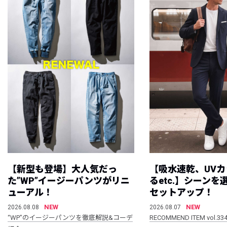
【新型も登場】大人気だっ
【吸水速乾、UV
た”WP”イージーパンツがリニ
るetc.】シーン
ューアル！
セットアップ！
NEW
NEW
2026.08.08
2026.08.07
“WP”のイージーパンツを徹底解説&コーデ
RECOMMEND ITEM vol.33