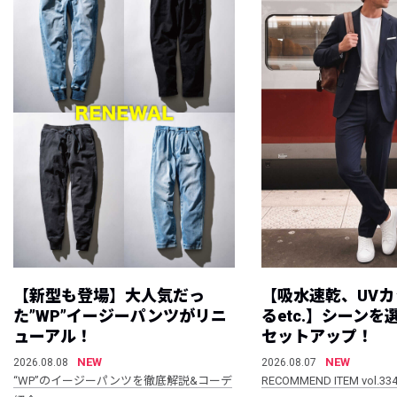
【新型も登場】大人気だっ
【吸水速乾、UV
た”WP”イージーパンツがリニ
るetc.】シーン
ューアル！
セットアップ！
NEW
NEW
2026.08.08
2026.08.07
“WP”のイージーパンツを徹底解説&コーデ
RECOMMEND ITEM vol.33