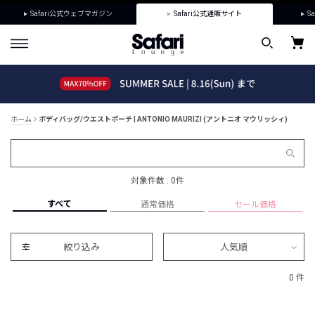
Safari公式ウェブマガジン
Safari公式通販サイト
Sa
ホーム
ボディバッグ/ウエストポーチ | ANTONIO MAURIZI (アントニオ マウリッシィ)
対象件数 : 0件
すべて
通常価格
セール価格
絞り込み
人気順
0 件