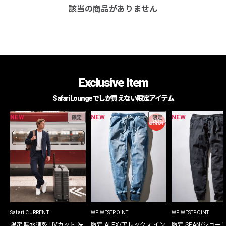
該当の商品がありません
Exclusive Item
Safari Loungeでしか買えない限定アイテム
NEW
NEW
NEW
限定
限定
Safari CURRENT
WP WESTPOINT
WP WESTPOINT
限定 吸水速乾 UVカット 洗
限定 ALEX/アレックス イン
限定 SEAN/ショー