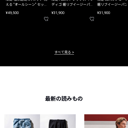
える "オールシーン" セット
ディゴ 裾リブイージーパン
裾リブイージーパン
アップ
ツ
¥49,500
¥31,900
¥31,900
すべて見る
最新の読みもの