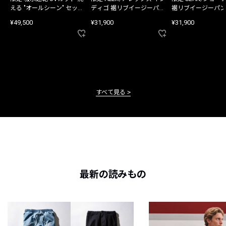
える "オールシーン" セット
ディゴ 裾リブイージーパン
裾リブイージーパン
アップ
ツ
¥49,500
¥31,900
¥31,900
すべて見る
最新の読みもの