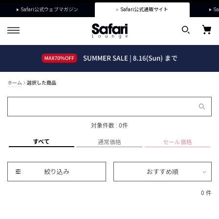
Safari公式ウェブマガジン
Safari公式通販サイト
Sa
ホーム
選択した商品
対象件数 : 0件
すべて
通常価格
セール価格
絞り込み
おすすめ順
0 件