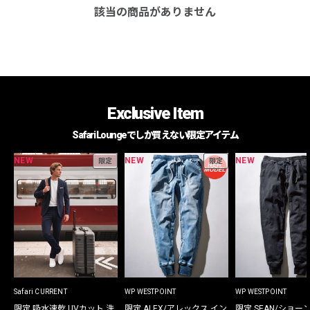
該当の商品がありません
Exclusive Item
Safari Loungeでしか買えない限定アイテム
NEW
NEW
NEW
限定
限定
Safari CURRENT
WP WESTPOINT
WP WESTPOINT
限定 吸水速乾 UVカット 洗
限定 ALEX/アレックス イン
限定 SEAN/ショー