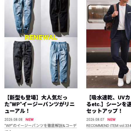
【新型も登場】大人気だっ
【吸水速乾、UV
た”WP”イージーパンツがリニ
るetc.】シーン
ューアル！
セットアップ！
NEW
NEW
2026.08.08
2026.08.07
“WP”のイージーパンツを徹底解説&コーデ
RECOMMEND ITEM vol.33