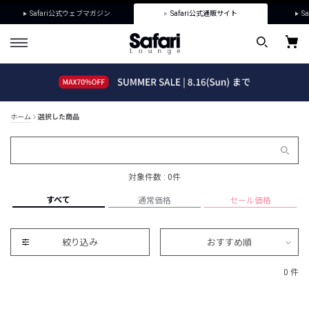
Safari公式ウェブマガジン
Safari公式通販サイト
Sa
ホーム
選択した商品
対象件数 : 0件
すべて
通常価格
セール価格
絞り込み
おすすめ順
0 件