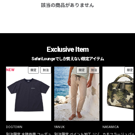
該当の商品がありません
Exclusive Item
Safari Loungeでしか買えない限定アイテム
NEW
限定
別注
限定
別注
限定
DOGTOWN
YANUK
NASAMICA
別注限定 水陸両用 コーデュ
別注限定 ペイント加工 リゾ
カモフラージュパイ