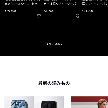
える "オールシーン" セット
ディゴ 裾リブイージーパン
裾リブイージーパン
アップ
ツ
¥49,500
¥31,900
¥31,900
すべて見る
最新の読みもの