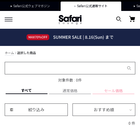
Safari公式ウェブマガジン
Safari公式通販サイト
Sa
ホーム
選択した商品
対象件数 : 0件
すべて
通常価格
セール価格
絞り込み
おすすめ順
0 件