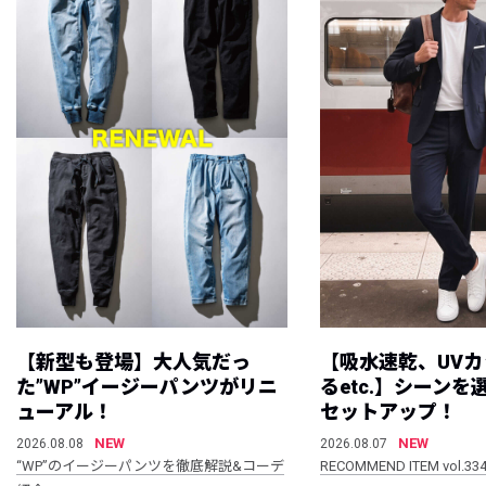
【新型も登場】大人気だっ
【吸水速乾、UV
た”WP”イージーパンツがリニ
るetc.】シーン
ューアル！
セットアップ！
NEW
NEW
2026.08.08
2026.08.07
“WP”のイージーパンツを徹底解説&コーデ
RECOMMEND ITEM vol.33