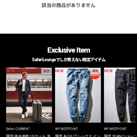
該当の商品がありません
Exclusive Item
Safari Loungeでしか買えない限定アイテム
NEW
NEW
NEW
限定
限定
Safari CURRENT
WP WESTPOINT
WP WESTPOINT
限定 吸水速乾 UVカット 洗
限定 ALEX/アレックス イン
限定 SEAN/ショー