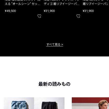
える "オールシーン" セット
ディゴ 裾リブイージーパン
裾リブイージーパン
アップ
ツ
¥49,500
¥31,900
¥31,900
すべて見る
最新の読みもの