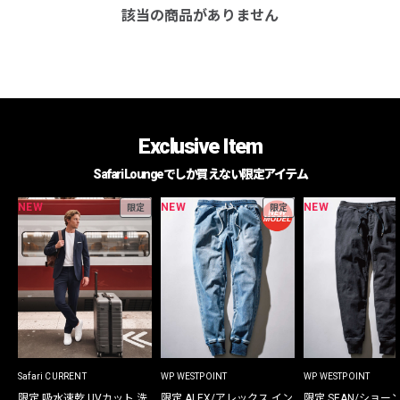
該当の商品がありません
Exclusive Item
Safari Loungeでしか買えない限定アイテム
NEW
NEW
NEW
限定
限定
Safari CURRENT
WP WESTPOINT
WP WESTPOINT
限定 吸水速乾 UVカット 洗
限定 ALEX/アレックス イン
限定 SEAN/ショー