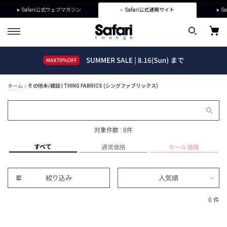
Safari公式ウェブマガジン
Safari公式通販サイト
Sa
ホーム
その他本/雑誌 | THING FABRICS (シングファブリックス)
対象件数 : 0件
すべて
通常価格
セール価格
絞り込み
人気順
0 件