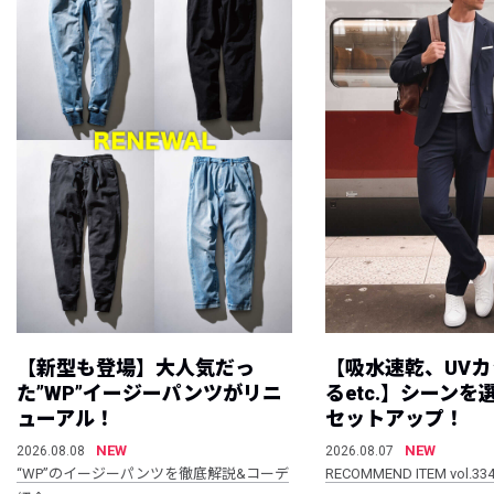
【新型も登場】大人気だっ
【吸水速乾、UV
た”WP”イージーパンツがリニ
るetc.】シーン
ューアル！
セットアップ！
NEW
NEW
2026.08.08
2026.08.07
“WP”のイージーパンツを徹底解説&コーデ
RECOMMEND ITEM vol.33