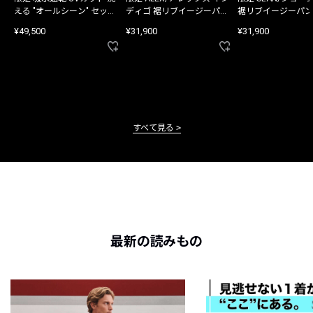
える "オールシーン" セット
ディゴ 裾リブイージーパン
裾リブイージーパン
アップ
ツ
¥49,500
¥31,900
¥31,900
すべて見る
最新の読みもの