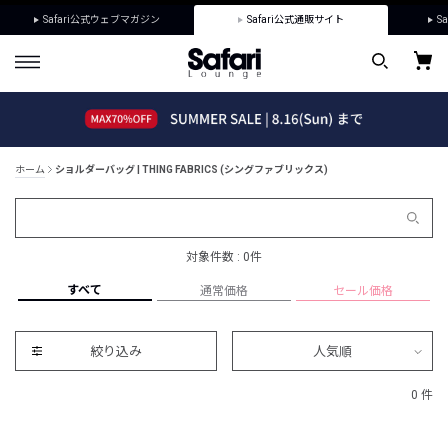
Safari公式ウェブマガジン
Safari公式通販サイト
Sa
ホーム
ショルダーバッグ | THING FABRICS (シングファブリックス)
対象件数 : 0件
すべて
通常価格
セール価格
絞り込み
人気順
0 件