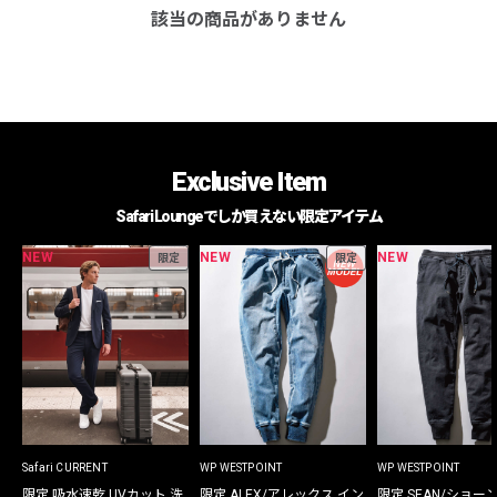
該当の商品がありません
Exclusive Item
Safari Loungeでしか買えない限定アイテム
NEW
NEW
NEW
限定
限定
Safari CURRENT
WP WESTPOINT
WP WESTPOINT
限定 吸水速乾 UVカット 洗
限定 ALEX/アレックス イン
限定 SEAN/ショー