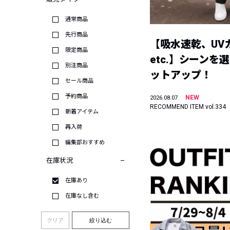
通常商品
先行商品
【吸水速乾、UV
限定商品
etc.】シーンを
別注商品
ットアップ！
セール商品
予約商品
NEW
2026.08.07
RECOMMEND ITEM vol.334
新着アイテム
再入荷
編集部おすすめ
在庫状況
在庫あり
在庫なし含む
クリア
絞り込む