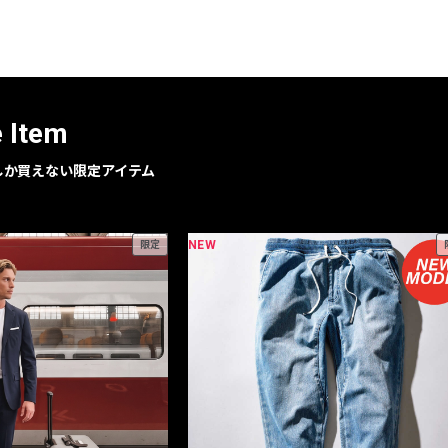
レコメンドアイテム
ピックアップアイテム
フォーカスブランド
セールおすすめアイテム
e Item
人気アイテム TOP 15
geでしか買えない限定アイテム
NEW
限定