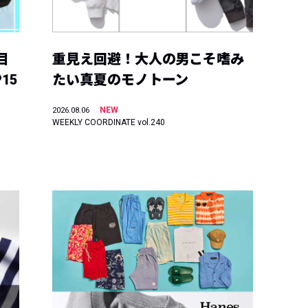
目
重見え回避！大人の男こそ嗜み
15
たい真夏のモノトーン
NEW
2026.08.06
WEEKLY COORDINATE vol.240