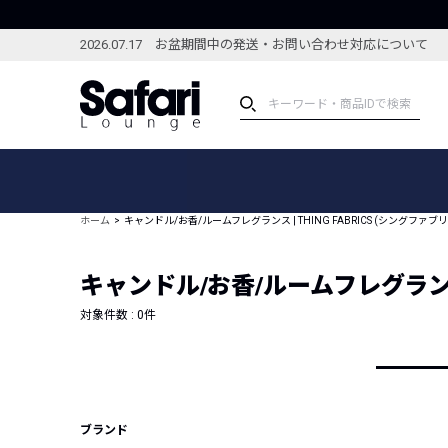
2026.07.17 お盆期間中の発送・お問い合わせ対応について
アイテム
スペシャル
カテゴリーから探す
スペシャルフィーチャ
ホーム
キャンドル/お香/ルームフレグランス | THING FABRICS (シングファブ
ブランドから探す
特集記事
絞り込んで探す
キャンドル/お香/ルームフレグランス |
新着アイテム
コーディネート
編集部のおすすめアイテム
対象件数 :
0
件
編集部のおすすめコー
ランキング
雑誌・カタログ掲載アイテム
セール
ブランド