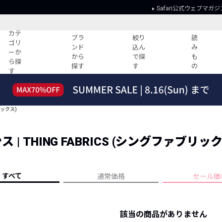
Safari公式ウェブマガジ
カテ
ブラ
絞り
読
ゴリ
ンド
込ん
み
ーか
から
で探
も
ら探
探す
す
の
す
読みもの
ガイド
ー
すべての記事
ショッピング
リックス)
2026年のイチオシTシャツ！
初めての方
“WP”のイージーパンツを徹底解説&コ
Club Safari
ーデ紹介
 THING FABRICS (シングファブリック
よくある質問
HOTなコーデ TOP20
会社概要
ディネート
新ブランドご紹介！
会員利用規約
すべて
通常価格
セール価
人気記事ランキング
プライバシー
バイヤーズ レコメンド
特定商取引に
今週の別注アイテム
該当の商品がありません
ウィークリーコーデ