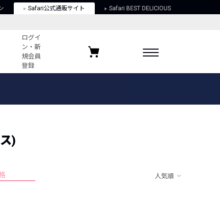
ン
Safari公式通販サイト
Safari BEST DELICIOUS
ログイ
ン・新
規会員
登録
ログイン・新規会員登録
お気に入りアイテム
ガイド
お気に入りブランド
お気に入り記事
最近チェックしたアイテム
ス)
格
人気順
ポリシー
関する法律