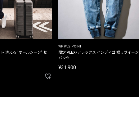
WP WESTPOINT
ト 洗える "オールシーン" セ
限定 ALEX/アレックス インディゴ 裾リブイー
パンツ
¥31,900