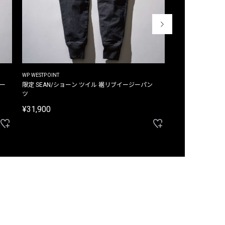
WP WESTPOINT
WP WESTPOINT
ジー
限定 SEAN/ショーン ツイル 裾リブイージーパン
限定 DAVID/デイヴィッド インデ
ツ
イージーパンツ
¥31,900
¥33,000