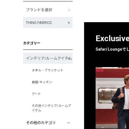
ブランドを選択
THING FABRICS
Exclusiv
カテゴリー
Safari Loun
インテリア/ルームアイテム
NEW
NEW
タオル・ブランケット
限定
別注
食器/キッチン
アート
その他インテリア/ルームア
イテム
その他のカテゴリ