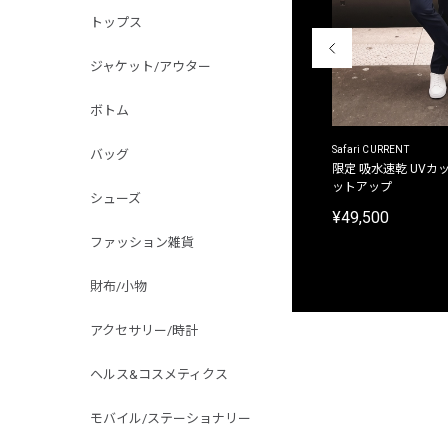
トップス
ジャケット/アウター
ボトム
ACANTHUS
Safari CURRENT
バッグ
別注限定 フード付き チェックシャツジャケット
限定 吸水速乾 UVカッ
ットアップ
¥31,900
シューズ
¥49,500
ファッション雑貨
財布/小物
アクセサリー/時計
ヘルス&コスメティクス
モバイル/ステーショナリー