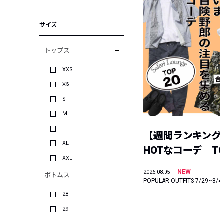
サイズ
トップス
XXS
XS
S
M
L
【週間ランキン
XL
HOTなコーデ｜TO
XXL
NEW
2026.08.05
ボトムス
POPULAR OUTFITS 7/29~8/
28
29