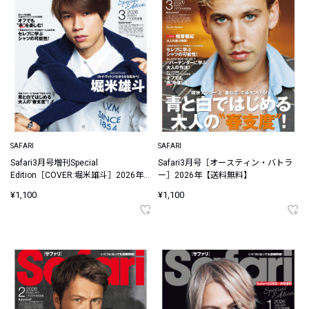
SAFARI
SAFARI
Safari3月号増刊Special
Safari3月号［オースティン・バトラ
Edition［COVER:堀米雄斗］2026年
ー］2026年【送料無料】
【送料無料】
¥1,100
¥1,100