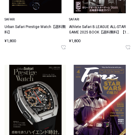
SAFARI
SAFARI
Urban Safari Prestige Watch【送料無
Athlete Safari B.LEAGUE ALL-STAR
料】
GAME 2025 BOOK【送料無料】【1月
17日発売】
¥1,800
¥1,800