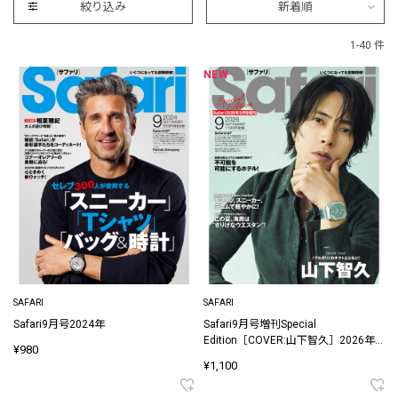
絞り込み
新着順
1-40 件
NEW
SAFARI
SAFARI
Safari9月号2024年
Safari9月号増刊Special
Edition［COVER:山下智久］2026年
¥980
【送料無料】
¥1,100