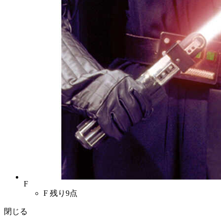
F
F
残り9点
閉じる