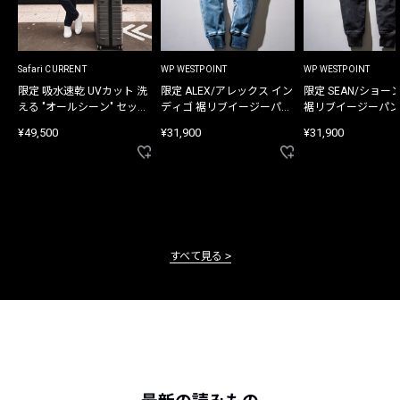
Safari CURRENT
WP WESTPOINT
WP WESTPOINT
限定 吸水速乾 UVカット 洗
限定 ALEX/アレックス イン
限定 SEAN/ショー
える "オールシーン" セット
ディゴ 裾リブイージーパン
裾リブイージーパン
アップ
ツ
¥49,500
¥31,900
¥31,900
すべて見る