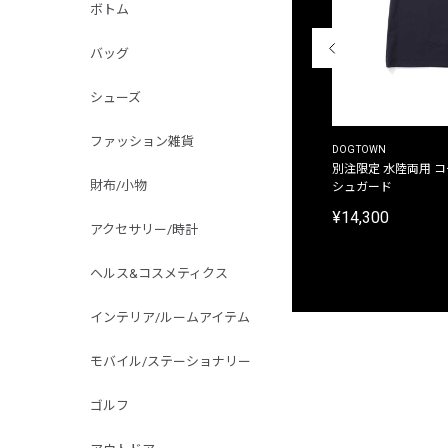
ボトム
バッグ
シューズ
ファッション雑貨
THE DUFFER OF ST.GEORGE
DOGTOWN
別注限定 ピグメントダイ バックプリント サーフ
別注限定 水陸両用 
財布/小物
プリントTシャツ
シュガード
¥9,900
¥14,300
アクセサリー/時計
ヘルス&コスメティクス
インテリア/ルームアイテム
モバイル/ステーショナリー
ゴルフ