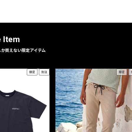
レコメンドアイテム
ピックアップアイテム
フォーカスブランド
セールおすすめアイテム
e Item
人気アイテム TOP 15
geでしか買えない限定アイテム
限定
別注
限定