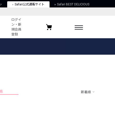
ン
Safari公式通販サイト
Safari BEST DELICIOUS
ログイ
ン・新
規会員
登録
ログイン・新規会員登録
お気に入りアイテム
ガイド
お気に入りブランド
お気に入り記事
最近チェックしたアイテム
格
新着順
ポリシー
関する法律