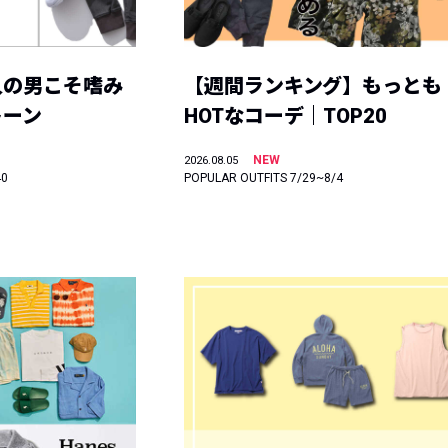
人の男こそ嗜み
【週間ランキング】もっとも
トーン
HOTなコーデ｜TOP20
NEW
2026.08.05
40
POPULAR OUTFITS 7/29~8/4