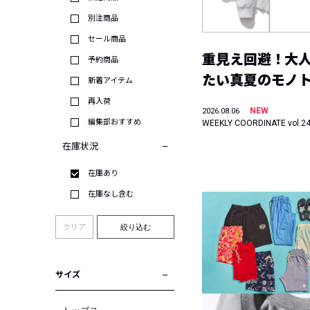
別注商品
セール商品
重見え回避！大
予約商品
たい真夏のモノ
新着アイテム
再入荷
NEW
2026.08.06
編集部おすすめ
WEEKLY COORDINATE vol.2
在庫状況
在庫あり
在庫なし含む
クリア
絞り込む
サイズ