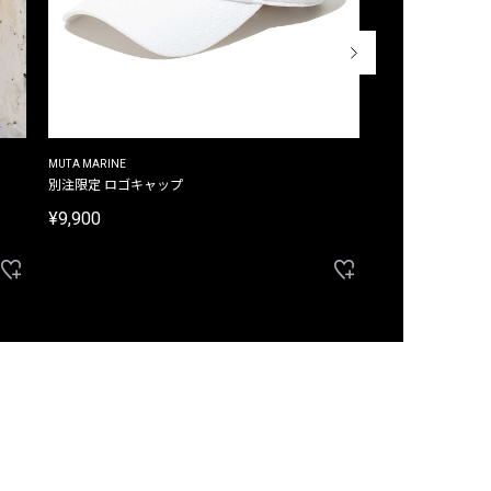
MUTA MARINE
CROSSLEY
ム
別注限定 ロゴキャップ
別注限定 ノースリ
¥9,900
¥8,580
40%OFF