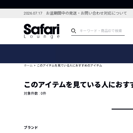
2026.07.17 お盆期間中の発送・お問い合わせ対応について
アイテム
スペシャル
カテゴリーから探す
スペシャルフィーチャ
ホーム
このアイテムを見ている人におすすめのアイテム
ブランドから探す
特集記事
絞り込んで探す
このアイテムを見ている人におす
新着アイテム
コーディネート
編集部のおすすめアイテム
対象件数 :
0
件
編集部のおすすめコー
ランキング
雑誌・カタログ掲載アイテム
セール
ブランド