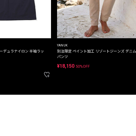
YANUK
コーデュラナイロン 半袖ラッ
別注限定 ペイント加工 リゾートジーンズ デニ
パンツ
¥18,150
50%OFF