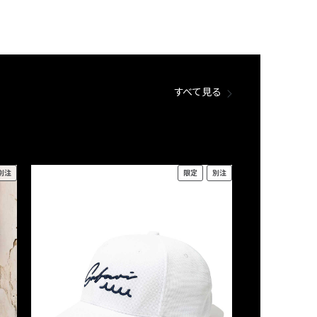
すべて見る
別注
限定
別注