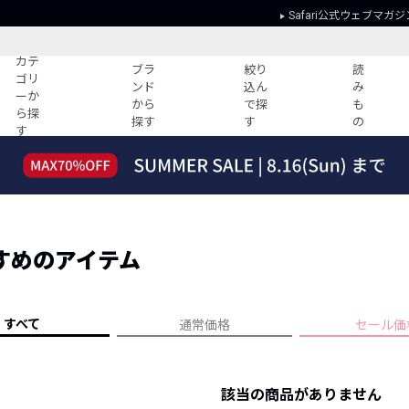
Safari公式ウェブマガジ
カテ
ブラ
絞り
読
ゴリ
ンド
込ん
み
ーか
から
で探
も
ら探
探す
す
の
す
読みもの
ガイド
ー
すべての記事
ショッピング
2026年のイチオシTシャツ！
初めての方
“WP”のイージーパンツを徹底解説&コ
Club Safari
ーデ紹介
すめのアイテム
よくある質問
HOTなコーデ TOP20
会社概要
ディネート
新ブランドご紹介！
会員利用規約
すべて
通常価格
セール価
人気記事ランキング
プライバシー
バイヤーズ レコメンド
特定商取引に
今週の別注アイテム
該当の商品がありません
ウィークリーコーデ