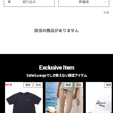
絞り込み
新着順
0 件
該当の商品がありません
Exclusive Item
Safari Loungeでしか買えない限定アイテム
NEW
限定
別注
限定
別注
限定