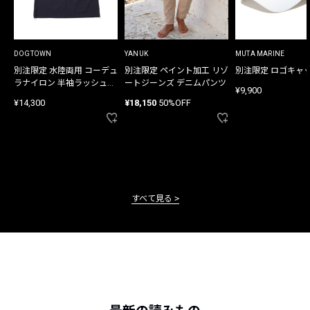
DOGTOWN
YANUK
MUTA MARINE
別注限定 水陸両用 コーデュ
別注限定 ペイント加工 リゾ
別注限定 ロゴキャ
ラナイロン 半袖ラッシュガ
ートジーンズ デニムパンツ
¥9,900
ード
¥14,300
¥18,150
50%OFF
すべて見る