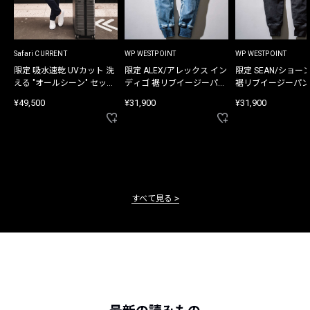
Safari CURRENT
WP WESTPOINT
WP WESTPOINT
限定 吸水速乾 UVカット 洗
限定 ALEX/アレックス イン
限定 SEAN/ショー
える "オールシーン" セット
ディゴ 裾リブイージーパン
裾リブイージーパン
アップ
ツ
¥49,500
¥31,900
¥31,900
すべて見る