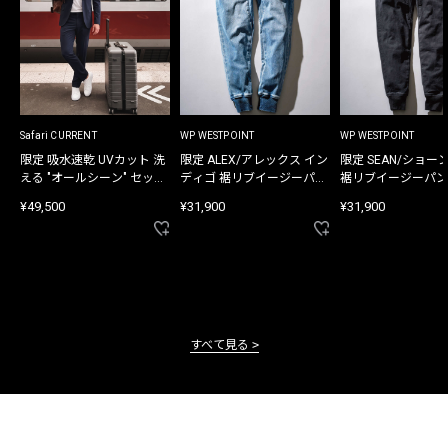
Safari CURRENT
WP WESTPOINT
WP WESTPOINT
限定 吸水速乾 UVカット 洗
限定 ALEX/アレックス イン
限定 SEAN/ショー
える "オールシーン" セット
ディゴ 裾リブイージーパン
裾リブイージーパン
アップ
ツ
¥49,500
¥31,900
¥31,900
すべて見る