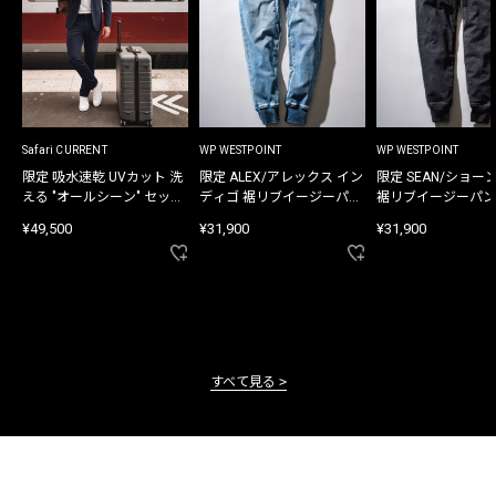
Safari CURRENT
WP WESTPOINT
WP WESTPOINT
限定 吸水速乾 UVカット 洗
限定 ALEX/アレックス イン
限定 SEAN/ショー
える "オールシーン" セット
ディゴ 裾リブイージーパン
裾リブイージーパン
アップ
ツ
¥49,500
¥31,900
¥31,900
すべて見る