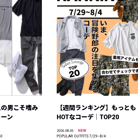
人の男こそ嗜み
【週間ランキング】もっとも
トーン
HOTなコーデ｜TOP20
NEW
2026.08.05
40
POPULAR OUTFITS 7/29~8/4