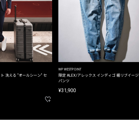
WP WESTPOINT
ト 洗える "オールシーン" セ
限定 ALEX/アレックス インディゴ 裾リブイー
パンツ
¥31,900