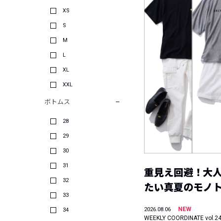
XS
S
M
L
XL
XXL
ボトムス
28
29
30
31
重見え回避！大
32
たい真夏のモノ
33
NEW
2026.08.06
34
WEEKLY COORDINATE vol.2