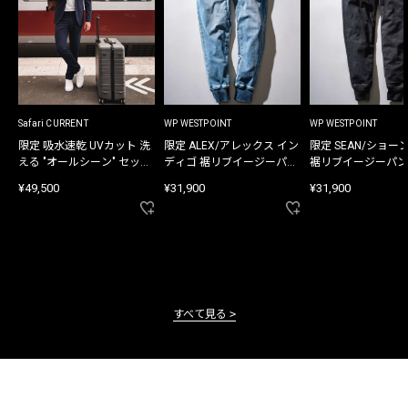
Safari CURRENT
WP WESTPOINT
WP WESTPOINT
限定 吸水速乾 UVカット 洗
限定 ALEX/アレックス イン
限定 SEAN/ショー
える "オールシーン" セット
ディゴ 裾リブイージーパン
裾リブイージーパン
アップ
ツ
¥49,500
¥31,900
¥31,900
すべて見る