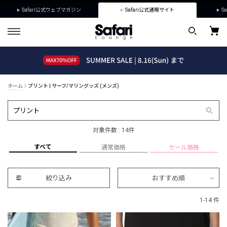
Safari公式ウェブマガジン
Safari公式通販サイト
Sa
ホーム
プリント | サーフ/マリングッズ (メンズ)
対象件数 : 14件
すべて
通常価格
セール価格
絞り込み
おすすめ順
1-14 件