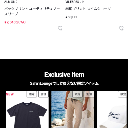
ALMOND
VILEBREQUIN
バックプリント ユーティリティノー
総柄プリント スイムショーツ
スリーブ
¥58,080
¥7,040
20%OFF
Exclusive Item
Safari Loungeでしか買えない限定アイテム
NEW
限定
別注
限定
別注
限定