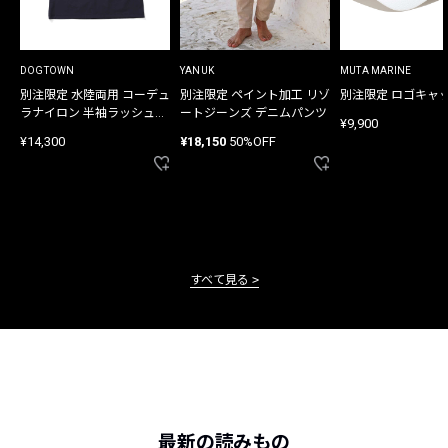
DOGTOWN
YANUK
MUTA MARINE
別注限定 水陸両用 コーデュ
別注限定 ペイント加工 リゾ
別注限定 ロゴキャ
ラナイロン 半袖ラッシュガ
ートジーンズ デニムパンツ
¥9,900
ード
¥14,300
¥18,150
50%OFF
すべて見る
最新の読みもの