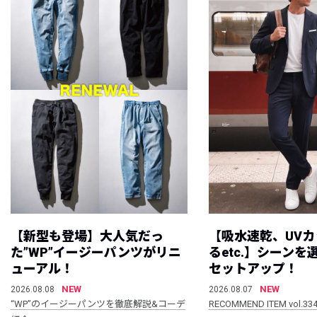
【新型も登場】大人気だっ
【吸水速乾、UV
た”WP”イージーパンツがリニ
るetc.】シーン
ューアル！
セットアップ！
NEW
NEW
2026.08.08
2026.08.07
“WP”のイージーパンツを徹底解説&コーデ
RECOMMEND ITEM vol.33