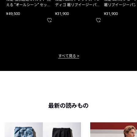
える "オールシーン" セット
ディゴ 裾リブイージーパン
裾リブイージーパン
アップ
ツ
¥49,500
¥31,900
¥31,900
すべて見る
最新の読みもの