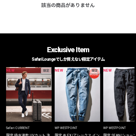
該当の商品がありません
Exclusive Item
Safari Loungeでしか買えない限定アイテム
NEW
NEW
NEW
限定
限定
Safari CURRENT
WP WESTPOINT
WP WESTPOINT
限定 吸水速乾 UVカット 洗
限定 ALEX/アレックス イン
限定 SEAN/ショー