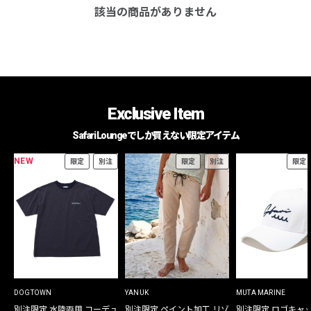
該当の商品がありません
Exclusive Item
Safari Loungeでしか買えない限定アイテム
NEW
限定
別注
限定
別注
限定
DOGTOWN
YANUK
MUTA MARINE
別注限定 水陸両用 コーデュ
別注限定 ペイント加工 リゾ
別注限定 ロゴキャ