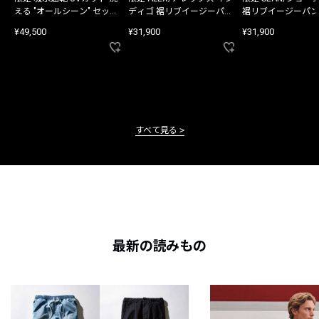
える "オールシーン" セット
ディゴ 裾リブイージーパン
裾リブイージーパン
アップ
ツ
¥49,500
¥31,900
¥31,900
すべて見る
最新の読みもの