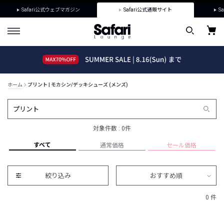
Safari公式ウェブマガジン
Safari公式通販サイト
Sa
ホーム
プリント | モカシン/デッキシューズ (メンズ)
対象件数 : 0件
すべて
通常価格
セール価格
絞り込み
おすすめ順
0 件