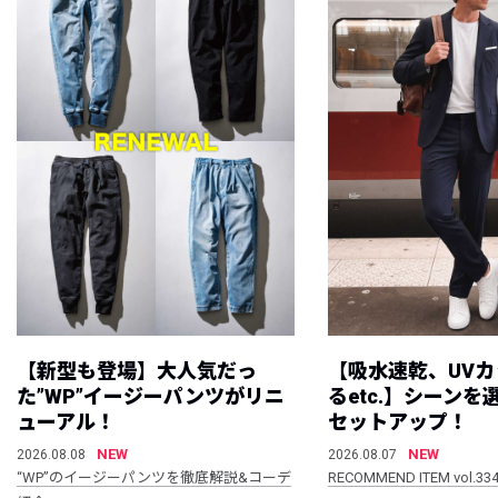
【新型も登場】大人気だっ
【吸水速乾、UV
た”WP”イージーパンツがリニ
るetc.】シーン
ューアル！
セットアップ！
NEW
NEW
2026.08.08
2026.08.07
“WP”のイージーパンツを徹底解説&コーデ
RECOMMEND ITEM vol.33