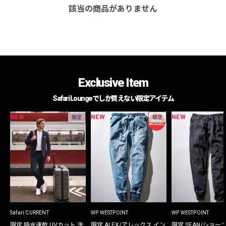
該当の商品がありません
Exclusive Item
Safari Loungeでしか買えない限定アイテム
NEW
NEW
NEW
限定
限定
Safari CURRENT
WP WESTPOINT
WP WESTPOINT
限定 吸水速乾 UVカット 洗
限定 ALEX/アレックス イン
限定 SEAN/ショー