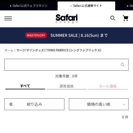
Safari公式ウェブマガジン
Safari公式通販サイト
Sa
ホーム
サーフ/マリングッズ | THING FABRICS (シングファブリックス)
対象件数 : 0件
すべて
通常価格
セール価格
絞り込み
価格の高い順
0 件