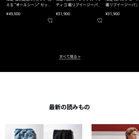
える "オールシーン" セット
ディゴ 裾リブイージーパン
裾リブイージーパン
アップ
ツ
¥49,500
¥31,900
¥31,900
すべて見る
最新の読みもの