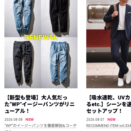
【新型も登場】大人気だっ
【吸水速乾、UV
た”WP”イージーパンツがリニ
るetc.】シーン
ューアル！
セットアップ！
NEW
NEW
2026.08.08
2026.08.07
“WP”のイージーパンツを徹底解説&コーデ
RECOMMEND ITEM vol.33