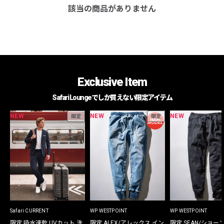
該当の商品がありません
Exclusive Item
Safari Loungeでしか買えない限定アイテム
NEW
NEW
NEW
限定
限定
Safari CURRENT
WP WESTPOINT
WP WESTPOINT
限定 吸水速乾 UVカット 洗
限定 ALEX/アレックス イン
限定 SEAN/ショー