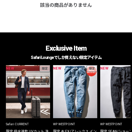
該当の商品がありません
Exclusive Item
Safari Loungeでしか買えない限定アイテム
NEW
NEW
NEW
限定
限定
Safari CURRENT
WP WESTPOINT
WP WESTPOINT
限定 吸水速乾 UVカット 洗
限定 ALEX/アレックス イン
限定 SEAN/ショー