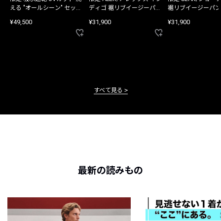
える "オールシーン" セット
ディゴ 裾リブイージーパン
裾リブイージーパン
アップ
ツ
¥49,500
¥31,900
¥31,900
すべて見る
最新の読みもの