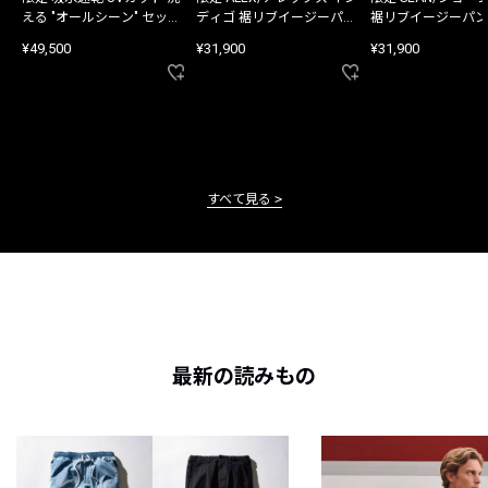
える "オールシーン" セット
ディゴ 裾リブイージーパン
裾リブイージーパン
アップ
ツ
¥49,500
¥31,900
¥31,900
すべて見る
最新の読みもの