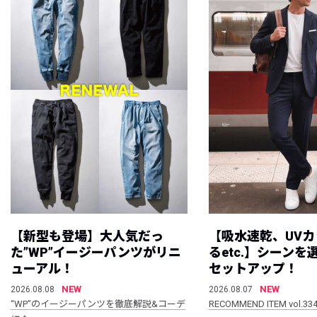
【新型も登場】大人気だっ
【吸水速乾、UV
た”WP”イージーパンツがリニ
るetc.】シーン
ューアル！
セットアップ！
NEW
NEW
2026.08.08
2026.08.07
“WP”のイージーパンツを徹底解説&コーデ
RECOMMEND ITEM vol.33