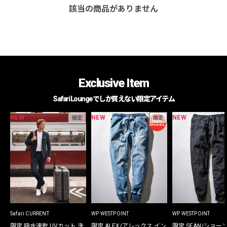
該当の商品がありません
Exclusive Item
Safari Loungeでしか買えない限定アイテム
NEW
NEW
NEW
限定
限定
Safari CURRENT
WP WESTPOINT
WP WESTPOINT
限定 吸水速乾 UVカット 洗
限定 ALEX/アレックス イン
限定 SEAN/ショー