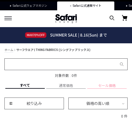
Safari公式ウェブマガジン
Safari公式通販サイト
Sa
ホーム
サーフウエア | THING FABRICS (シングファブリックス)
対象件数 : 0件
すべて
通常価格
セール価格
絞り込み
価格の高い順
0 件