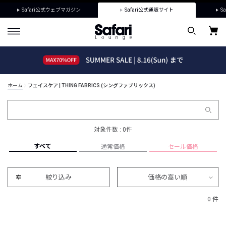
Safari公式ウェブマガジン
Safari公式通販サイト
Sa
ホーム
フェイスケア | THING FABRICS (シングファブリックス)
対象件数 : 0件
すべて
通常価格
セール価格
絞り込み
価格の高い順
0 件