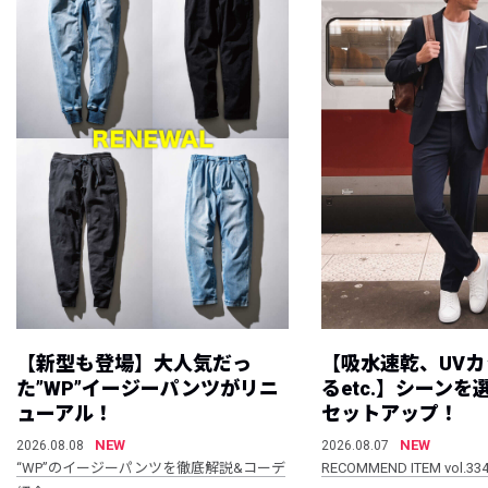
【新型も登場】大人気だっ
【吸水速乾、UV
た”WP”イージーパンツがリニ
るetc.】シーン
ューアル！
セットアップ！
NEW
NEW
2026.08.08
2026.08.07
“WP”のイージーパンツを徹底解説&コーデ
RECOMMEND ITEM vol.33