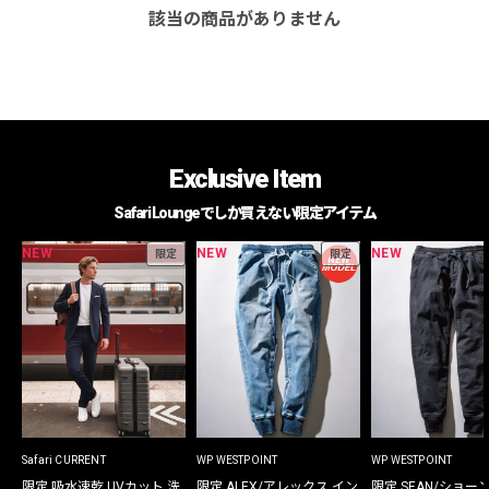
該当の商品がありません
Exclusive Item
Safari Loungeでしか買えない限定アイテム
NEW
NEW
NEW
限定
限定
Safari CURRENT
WP WESTPOINT
WP WESTPOINT
限定 吸水速乾 UVカット 洗
限定 ALEX/アレックス イン
限定 SEAN/ショー