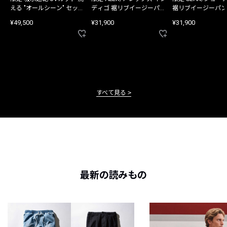
える "オールシーン" セット
ディゴ 裾リブイージーパン
裾リブイージーパン
アップ
ツ
¥49,500
¥31,900
¥31,900
すべて見る
最新の読みもの