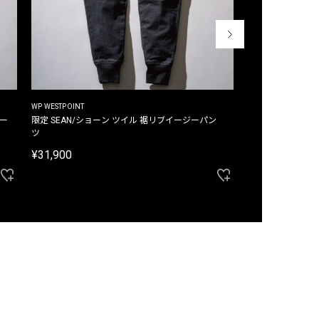
WP WESTPOINT
WP WESTPOINT
ジー
限定 SEAN/ショーン ツイル 裾リブイージーパン
限定 DAVID/デイヴィッド インデ
ツ
イージーパンツ
¥31,900
¥33,000