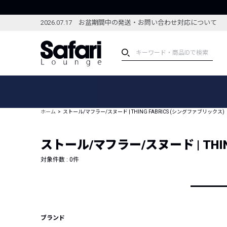
2026.07.17 お盆期間中の発送・お問い合わせ対応について
アイテム
スペシャル
カテゴリーから探す
スペシャルフィーチャ
ホーム
ストール/マフラー/スヌード | THING FABRICS (シングファブリックス)
ブランドから探す
特集記事
絞り込んで探す
ストール/マフラー/スヌード | THI
新着アイテム
コーディネート
編集部のおすすめアイテム
対象件数 :
0
件
編集部のおすすめコー
ランキング
雑誌・カタログ掲載アイテム
セール
ブランド