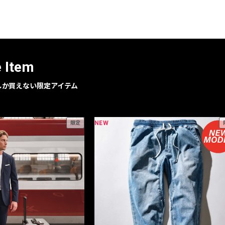
レコメンドアイテム
ピックアップアイテム
フォーカスブランド
セールおすすめアイテム
e Item
人気アイテム TOP 15
geでしか買えない限定アイテム
NEW
限定