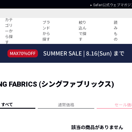
Safari公式ウェブマガジ
カテ
ブラ
絞り
読
ゴリ
ンド
込ん
み
ーか
から
で探
も
ら探
探す
す
の
す
読みもの
ガイド
ー
すべての記事
ショッピング
2026年のイチオシTシャツ！
初めての方
“WP”のイージーパンツを徹底解説&コ
Club Safari
ーデ紹介
NG FABRICS (シングファブリックス)
よくある質問
HOTなコーデ TOP20
会社概要
ディネート
新ブランドご紹介！
会員利用規約
すべて
通常価格
セール価
人気記事ランキング
プライバシー
バイヤーズ レコメンド
特定商取引に
今週の別注アイテム
該当の商品がありません
ウィークリーコーデ