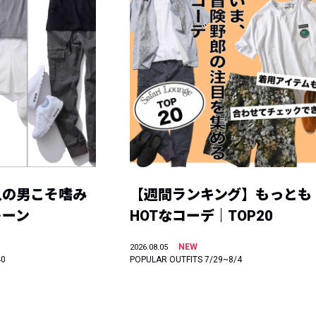
人の男こそ嗜み
【週間ランキング】もっとも
トーン
HOTなコーデ｜TOP20
NEW
2026.08.05
40
POPULAR OUTFITS 7/29~8/4