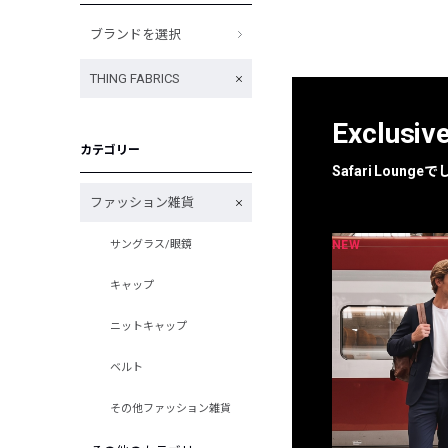
ブランドを選択
THING FABRICS
Exclusiv
カテゴリー
Safari Loun
ファッション雑貨
NEW
NEW
サングラス/眼鏡
限定
別注
キャップ
ニットキャップ
ベルト
その他ファッション雑貨