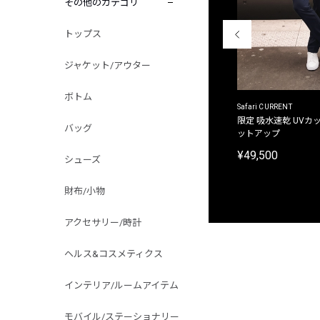
その他のカテゴリ
トップス
ジャケット/アウター
ボトム
ACANTHUS
Safari CURRENT
別注限定 フード付き チェックシャツジャケット
限定 吸水速乾 UVカッ
バッグ
ットアップ
¥31,900
¥49,500
シューズ
財布/小物
アクセサリー/時計
ヘルス&コスメティクス
インテリア/ルームアイテム
モバイル/ステーショナリー