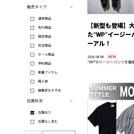
販売タイプ
通常商品
【新型も登場】
先行商品
た”WP”イージ
限定商品
ーアル！
別注商品
セール商品
NEW
2026.08.08
“WP”のイージーパンツを徹
予約商品
新着アイテム
再入荷
編集部おすすめ
在庫状況
在庫あり
在庫なし含む