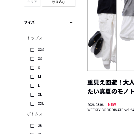
クリア
絞り込む
サイズ
トップス
XXS
XS
S
M
重見え回避！大
L
たい真夏のモノ
XL
XXL
NEW
2026.08.06
WEEKLY COORDINATE vol.2
ボトムス
28