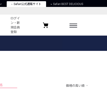
ン
Safari公式通販サイト
Safari BEST DELICIOUS
ログイ
ン・新
規会員
登録
ログイン・新規会員登録
お気に入りアイテム
ガイド
お気に入りブランド
お気に入り記事
最近チェックしたアイテム
格
価格の高い順
ポリシー
関する法律