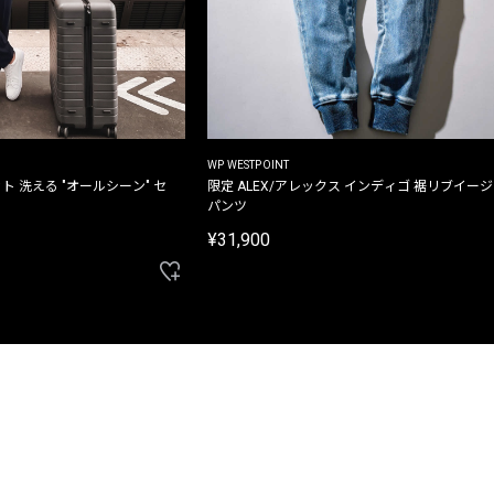
WP WESTPOINT
ト 洗える "オールシーン" セ
限定 ALEX/アレックス インディゴ 裾リブイー
パンツ
¥31,900