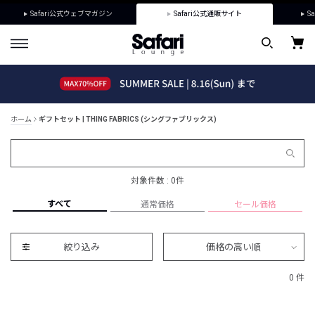
Safari公式ウェブマガジン
Safari公式通販サイト
Sa
ホーム
ギフトセット | THING FABRICS (シングファブリックス)
対象件数 : 0件
すべて
通常価格
セール価格
絞り込み
価格の高い順
0 件