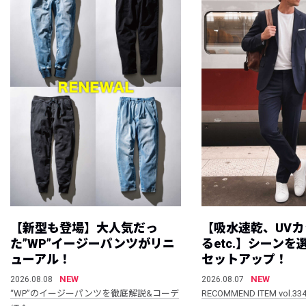
【新型も登場】大人気だっ
【吸水速乾、UV
た”WP”イージーパンツがリニ
るetc.】シーン
ューアル！
セットアップ！
NEW
NEW
2026.08.08
2026.08.07
“WP”のイージーパンツを徹底解説&コーデ
RECOMMEND ITEM vol.33