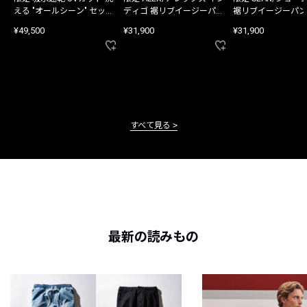
える "オールシーン" セット
ディゴ 裾リブイージーパン
裾リブイージーパン
アップ
ツ
¥49,500
¥31,900
¥31,900
すべて見る
最新の読みもの