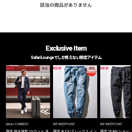
該当の商品がありません
Exclusive Item
Safari Loungeでしか買えない限定アイテム
NEW
NEW
NEW
限定
限定
Safari CURRENT
WP WESTPOINT
WP WESTPOINT
限定 吸水速乾 UVカット 洗
限定 ALEX/アレックス イン
限定 SEAN/ショー