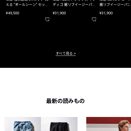
える "オールシーン" セット
ディゴ 裾リブイージーパン
裾リブイージーパン
アップ
ツ
¥49,500
¥31,900
¥31,900
すべて見る
最新の読みもの