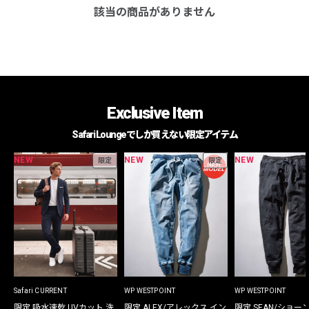
該当の商品がありません
Exclusive Item
Safari Loungeでしか買えない限定アイテム
NEW
NEW
NEW
限定
限定
Safari CURRENT
WP WESTPOINT
WP WESTPOINT
限定 吸水速乾 UVカット 洗
限定 ALEX/アレックス イン
限定 SEAN/ショー