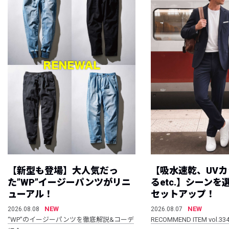
【新型も登場】大人気だっ
【吸水速乾、UV
た”WP”イージーパンツがリニ
るetc.】シーン
ューアル！
セットアップ！
NEW
NEW
2026.08.08
2026.08.07
“WP”のイージーパンツを徹底解説&コーデ
RECOMMEND ITEM vol.33