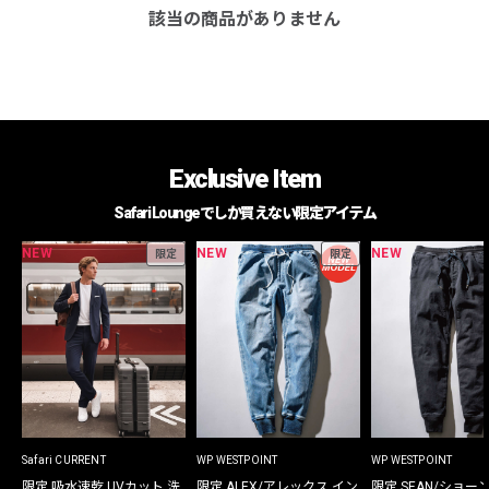
該当の商品がありません
Exclusive Item
Safari Loungeでしか買えない限定アイテム
NEW
NEW
NEW
限定
限定
Safari CURRENT
WP WESTPOINT
WP WESTPOINT
限定 吸水速乾 UVカット 洗
限定 ALEX/アレックス イン
限定 SEAN/ショー