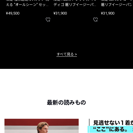
える "オールシーン" セット
ディゴ 裾リブイージーパン
裾リブイージーパン
アップ
ツ
¥49,500
¥31,900
¥31,900
すべて見る
最新の読みもの