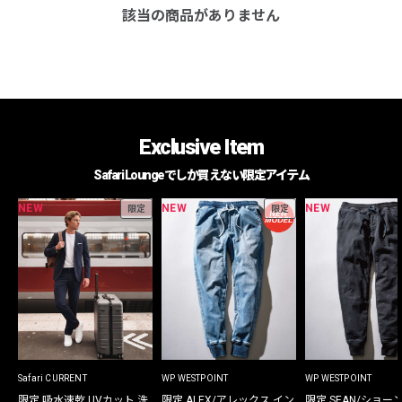
該当の商品がありません
Exclusive Item
Safari Loungeでしか買えない限定アイテム
NEW
NEW
NEW
限定
限定
Safari CURRENT
WP WESTPOINT
WP WESTPOINT
限定 吸水速乾 UVカット 洗
限定 ALEX/アレックス イン
限定 SEAN/ショー