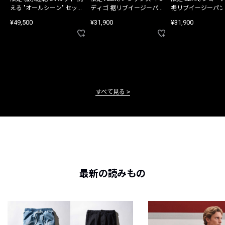
える "オールシーン" セット
ディゴ 裾リブイージーパン
裾リブイージーパン
アップ
ツ
¥49,500
¥31,900
¥31,900
すべて見る
最新の読みもの