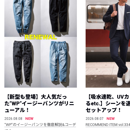
【新型も登場】大人気だっ
【吸水速乾、UV
た”WP”イージーパンツがリニ
るetc.】シーン
ューアル！
セットアップ！
NEW
NEW
2026.08.08
2026.08.07
“WP”のイージーパンツを徹底解説&コーデ
RECOMMEND ITEM vol.33