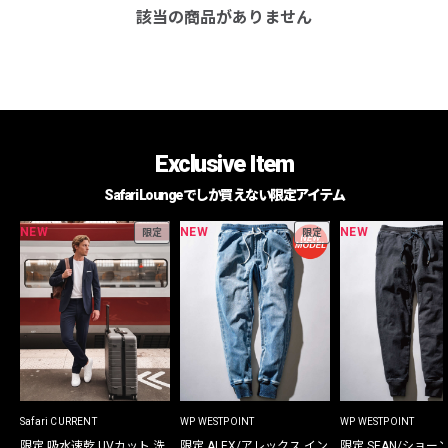
該当の商品がありません
Exclusive Item
Safari Loungeでしか買えない限定アイテム
NEW
NEW
NEW
限定
限定
Safari CURRENT
WP WESTPOINT
WP WESTPOINT
限定 吸水速乾 UVカット 洗
限定 ALEX/アレックス イン
限定 SEAN/ショー