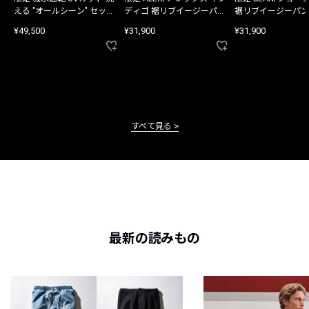
える "オールシーン" セット
ディゴ 裾リブイージーパン
裾リブイージーパン
アップ
ツ
¥49,500
¥31,900
¥31,900
すべて見る
最新の読みもの