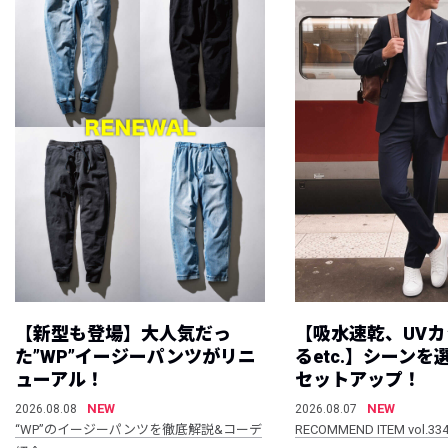
【新型も登場】大人気だっ
【吸水速乾、UV
た”WP”イージーパンツがリニ
るetc.】シーン
ューアル！
セットアップ！
NEW
NEW
2026.08.08
2026.08.07
“WP”のイージーパンツを徹底解説&コーデ
RECOMMEND ITEM vol.33