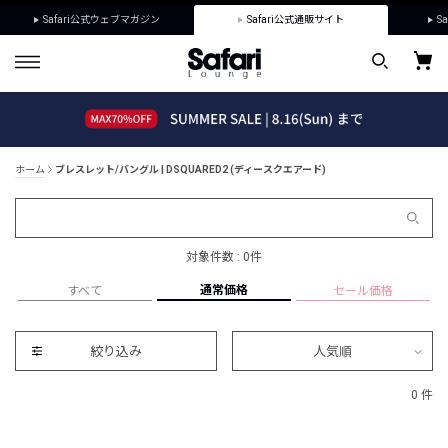
Safari公式ウェブマガジン
Safari公式通販サイト
Sa
ホーム
ブレスレット/バングル | DSQUARED2 (ディースクエアード)
対象件数 : 0件
通常価格
すべて
セール価格
絞り込み
人気順
0 件