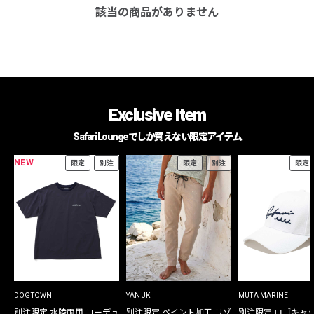
該当の商品がありません
Exclusive Item
Safari Loungeでしか買えない限定アイテム
NEW
限定
別注
限定
別注
限定
DOGTOWN
YANUK
MUTA MARINE
別注限定 水陸両用 コーデュ
別注限定 ペイント加工 リゾ
別注限定 ロゴキャ