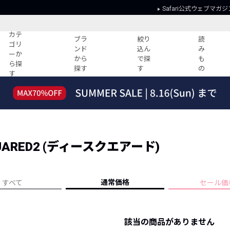
Safari公式ウェブマガジ
カテ
ブラ
絞り
読
ゴリ
ンド
込ん
み
ーか
から
で探
も
ら探
探す
す
の
す
読みもの
ガイド
ー
すべての記事
ショッピング
2026年のイチオシTシャツ！
初めての方
“WP”のイージーパンツを徹底解説&コ
Club Safari
ーデ紹介
ARED2 (ディースクエアード)
よくある質問
HOTなコーデ TOP20
会社概要
ディネート
新ブランドご紹介！
会員利用規約
通常価格
すべて
セール価
人気記事ランキング
プライバシー
バイヤーズ レコメンド
特定商取引に
今週の別注アイテム
該当の商品がありません
ウィークリーコーデ