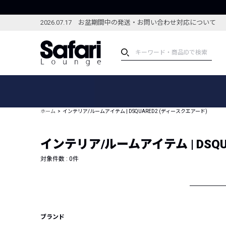
2026.07.17 お盆期間中の発送・お問い合わせ対応について
アイテム
スペシャル
カテゴリーから探す
スペシャルフィーチャ
ホーム
インテリア/ルームアイテム | DSQUARED2 (ディースクエアード)
ブランドから探す
特集記事
絞り込んで探す
インテリア/ルームアイテム | DSQU
新着アイテム
コーディネート
編集部のおすすめアイテム
対象件数 :
0
件
編集部のおすすめコー
ランキング
雑誌・カタログ掲載アイテム
セール
ブランド