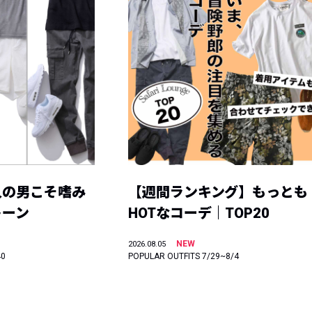
人の男こそ嗜み
【週間ランキング】もっとも
トーン
HOTなコーデ｜TOP20
NEW
2026.08.05
40
POPULAR OUTFITS 7/29~8/4