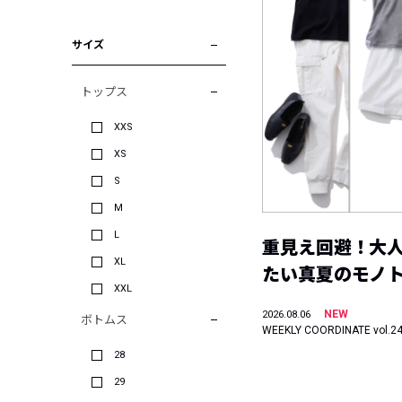
サイズ
トップス
XXS
XS
S
M
L
重見え回避！大
XL
たい真夏のモノ
XXL
NEW
2026.08.06
ボトムス
WEEKLY COORDINATE vol.2
28
29