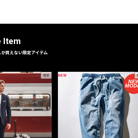
レコメンドアイテム
ピックアップアイテム
フォーカスブランド
セールおすすめアイテム
e Item
人気アイテム TOP 15
geでしか買えない限定アイテム
NEW
限定