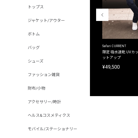
トップス
ジャケット/アウター
ボトム
ACANTHUS
Safari CURRENT
バッグ
別注限定 フード付き チェックシャツジャケット
限定 吸水速乾 UVカッ
ットアップ
¥31,900
シューズ
¥49,500
ファッション雑貨
財布/小物
アクセサリー/時計
ヘルス&コスメティクス
モバイル/ステーショナリー