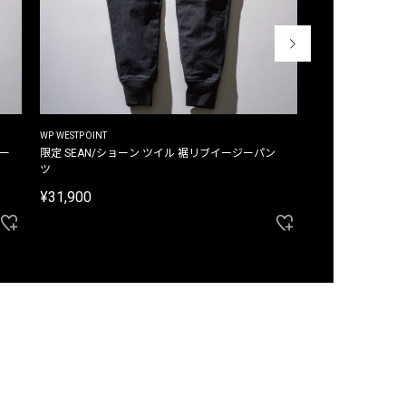
WP WESTPOINT
WP WESTPOINT
ジー
限定 SEAN/ショーン ツイル 裾リブイージーパン
限定 DAVID/デイヴィッド インデ
ツ
イージーパンツ
¥31,900
¥33,000