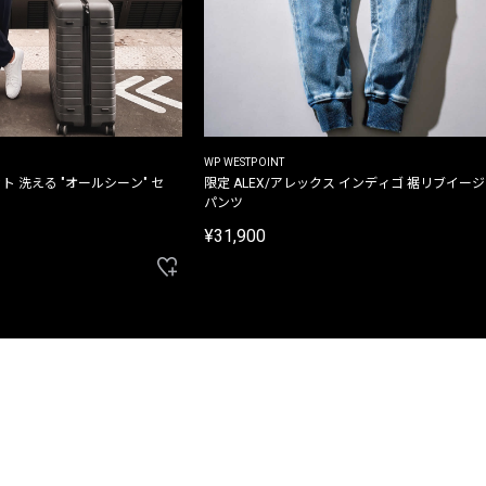
WP WESTPOINT
ト 洗える "オールシーン" セ
限定 ALEX/アレックス インディゴ 裾リブイー
パンツ
¥31,900