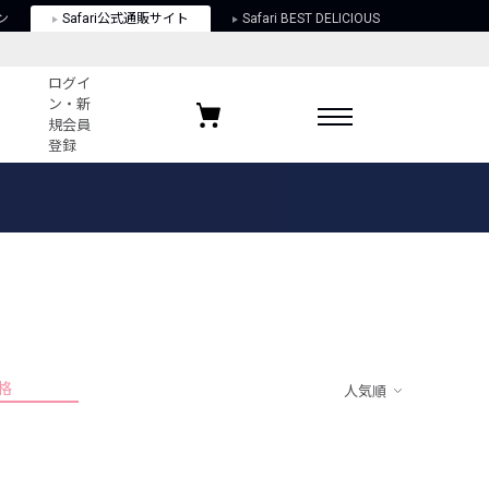
ン
Safari公式通販サイト
Safari BEST DELICIOUS
ログイ
ン・新
規会員
登録
ログイン・新規会員登録
お気に入りアイテム
ガイド
お気に入りブランド
お気に入り記事
最近チェックしたアイテム
格
人気順
ポリシー
関する法律