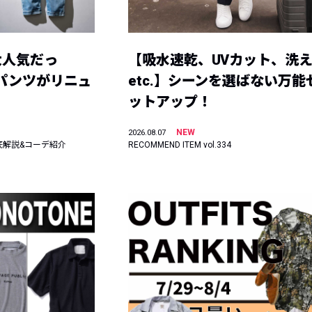
大人気だっ
【吸水速乾、UVカット、洗
ーパンツがリニュ
etc.】シーンを選ばない万能
ットアップ！
NEW
2026.08.07
底解説&コーデ紹介
RECOMMEND ITEM vol.334