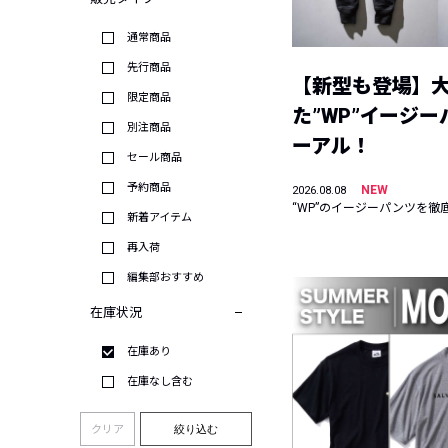
通常商品
先行商品
【新型も登場】
限定商品
た”WP”イージ
別注商品
ーアル！
セール商品
予約商品
NEW
2026.08.08
“WP”のイージーパンツを徹
新着アイテム
再入荷
編集部おすすめ
在庫状況
在庫あり
在庫なし含む
クリア
絞り込む