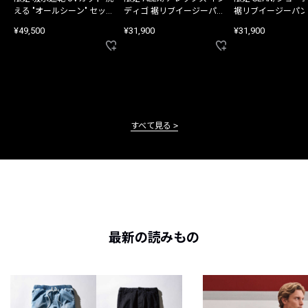
える "オールシーン" セット
ディゴ 裾リブイージーパン
裾リブイージーパン
アップ
ツ
¥49,500
¥31,900
¥31,900
すべて見る
最新の読みもの