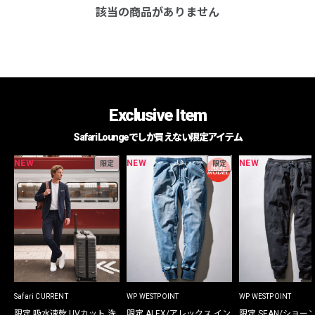
該当の商品がありません
Exclusive Item
Safari Loungeでしか買えない限定アイテム
NEW
NEW
NEW
限定
限定
Safari CURRENT
WP WESTPOINT
WP WESTPOINT
限定 吸水速乾 UVカット 洗
限定 ALEX/アレックス イン
限定 SEAN/ショー