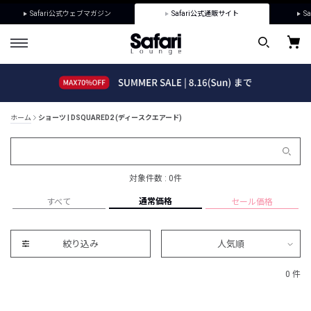
Safari公式ウェブマガジン
Safari公式通販サイト
Sa
ホーム
ショーツ | DSQUARED2 (ディースクエアード)
対象件数 : 0件
通常価格
すべて
セール価格
絞り込み
人気順
0 件