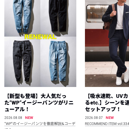
【新型も登場】大人気だっ
【吸水速乾、UV
た”WP”イージーパンツがリニ
るetc.】シーン
ューアル！
セットアップ！
NEW
NEW
2026.08.08
2026.08.07
“WP”のイージーパンツを徹底解説&コーデ
RECOMMEND ITEM vol.33