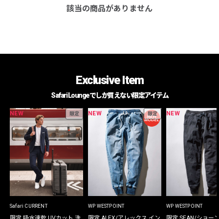
該当の商品がありません
Exclusive Item
Safari Loungeでしか買えない限定アイテム
NEW
NEW
NEW
限定
限定
Safari CURRENT
WP WESTPOINT
WP WESTPOINT
限定 吸水速乾 UVカット 洗
限定 ALEX/アレックス イン
限定 SEAN/ショー