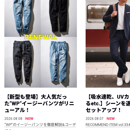
【新型も登場】大人気だっ
【吸水速乾、UV
た”WP”イージーパンツがリニ
るetc.】シーン
ューアル！
セットアップ！
NEW
NEW
2026.08.08
2026.08.07
“WP”のイージーパンツを徹底解説&コーデ
RECOMMEND ITEM vol.33