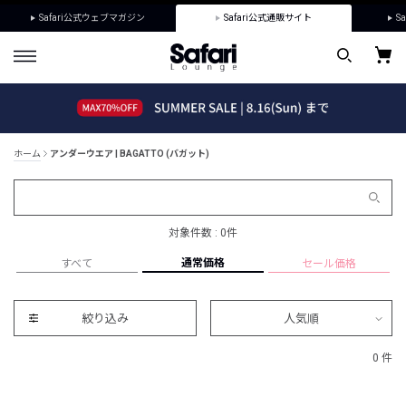
Safari公式ウェブマガジン
Safari公式通販サイト
Sa
ホーム
アンダーウエア | BAGATTO (バガット)
対象件数 : 0件
通常価格
すべて
セール価格
絞り込み
人気順
0 件