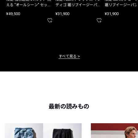
える "オールシーン" セット
ディゴ 裾リブイージーパン
裾リブイージーパン
アップ
ツ
¥49,500
¥31,900
¥31,900
すべて見る
最新の読みもの