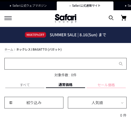
Safari公式ウェブマガジン
Safari公式通販サイト
Sa
ホーム
ネックレス | BAGATTO (バガット)
対象件数 : 0件
通常価格
すべて
セール価格
絞り込み
人気順
0 件