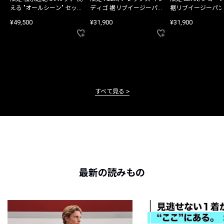
える "オールシーン" セット
ディゴ 裾リブイージーパン
裾リブイージーパン
アップ
ツ
¥49,500
¥31,900
¥31,900
すべて見る
最新の読みもの