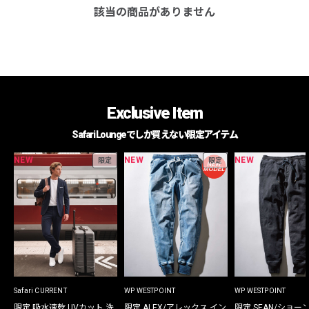
該当の商品がありません
Exclusive Item
Safari Loungeでしか買えない限定アイテム
NEW
NEW
NEW
限定
限定
Safari CURRENT
WP WESTPOINT
WP WESTPOINT
限定 吸水速乾 UVカット 洗
限定 ALEX/アレックス イン
限定 SEAN/ショー