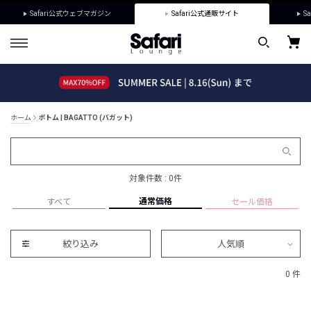
Safari公式ウェブマガジン
Safari公式通販サイト
Sa
ホーム
ボトム | BAGATTO (バガット)
対象件数 : 0件
通常価格
すべて
セール価格
絞り込み
人気順
0 件