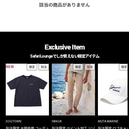
該当の商品がありません
Exclusive Item
Safari Loungeでしか買えない限定アイテム
NEW
限定
別注
限定
別注
限定
DOGTOWN
YANUK
MUTA MARINE
別注限定 水陸両用 コーデュ
別注限定 ペイント加工 リゾ
別注限定 ロゴキャ